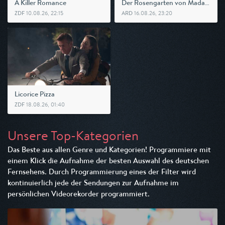
D
er Rosengarten von Madame Vernet
A Killer Romance
10.08.26, 22:15
16.08.26, 23:20
ZDF
ARD
Licorice Pizza
18.08.26, 01:40
ZDF
Unsere Top-Kategorien
Das Beste aus allen Genre und Kategorien! Programmiere mit
einem Klick die Aufnahme der besten Auswahl des deutschen
Fernsehens. Durch Programmierung eines der Filter wird
kontinuierlich jede der Sendungen zur Aufnahme im
persönlichen Videorekorder programmiert.