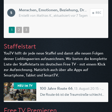
M
enschen, Emotionen, Beziehung, Drama/Komödie, Film by kuef
5
REC
Erstellt von
Mathias K.
, aktualisiert
vor 7 Tagen
1
2
3
Staffelstart
YouTV hilft dir jede neue Staffel und damit alle neuen Folgen
deiner Lieblingsserien aufzuzeichnen. Wir bieten die komplette
Liste der Staffelstarts im deutschen Free TV - mit einem Klick
zur Aufzeichnung. Natürlich auch über alle Apps auf
Smartphone, Tablet und SmartTV.
NEU IM TV
, 13. August 20:15 - arte
100 Jahre Route 66
Die Route 66 ist die Traumstraße schlechthin. In den USA ist sie das Symbol für den freien Westen, wo alles möglich ist, und für die Eroberung des Kontinents. Für einen Neuanfang irgendwo im viel b...
Free TV Premieren