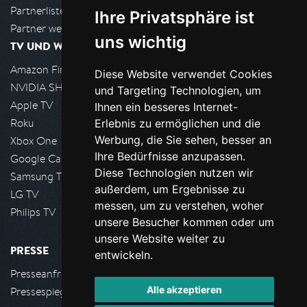
Partnerliste
Ihre Privatsphäre ist
Partner werden
uns wichtig
TV UND WOHNZIMMER
Amazon FireTV
Diese Website verwendet Cookies
NVIDIA SHIELD, Google TV
und Targeting Technologien, um
Apple TV
Ihnen ein besseres Internet-
Roku
Erlebnis zu ermöglichen und die
Werbung, die Sie sehen, besser an
Xbox One
Ihre Bedürfnisse anzupassen.
Google Cast
Diese Technologien nutzen wir
Samsung TV
außerdem, um Ergebnisse zu
LG TV
messen, um zu verstehen, woher
Philips TV
unsere Besucher kommen oder um
unsere Website weiter zu
PRESSE
entwickeln.
Presseanfrage stellen
Alle akzeptieren
Pressespiegel