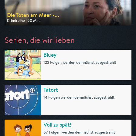
Die Toten am Meer -...
Krimireihe | 90 Min.
Ausgestrahlt von ARD
am 08.08.2026, 20:15
Serien, die wir lieben
Bluey
122 Folgen werden demnächst ausgestrahlt
Tatort
14 Folgen werden demnächst ausgestrahlt
Voll zu spät!
67 Folgen werden demnächst ausgestrahlt