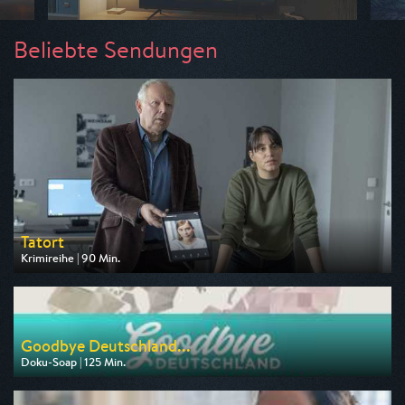
Beliebte Sendungen
Tatort
Krimireihe | 90 Min.
Ausgestrahlt von ARD
am 09.08.2026, 20:15
Goodbye Deutschland...
Doku-Soap | 125 Min.
Ausgestrahlt von VOX
am 10.08.2026, 20:15