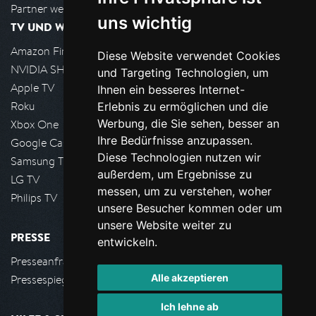
Partner werden
uns wichtig
TV UND WOHNZIMMER
Amazon FireTV
Diese Website verwendet Cookies
NVIDIA SHIELD, Google TV
und Targeting Technologien, um
Apple TV
Ihnen ein besseres Internet-
Roku
Erlebnis zu ermöglichen und die
Werbung, die Sie sehen, besser an
Xbox One
Ihre Bedürfnisse anzupassen.
Google Cast
Diese Technologien nutzen wir
Samsung TV
außerdem, um Ergebnisse zu
LG TV
messen, um zu verstehen, woher
Philips TV
unsere Besucher kommen oder um
unsere Website weiter zu
PRESSE
entwickeln.
Presseanfrage stellen
Alle akzeptieren
Pressespiegel
Ich lehne ab