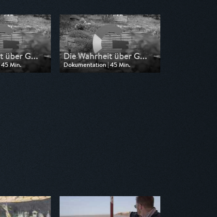
t über G...
Die Wahrheit über G...
 45 Min.
Dokumentation | 45 Min.
n SWR
Ausgestrahlt von SR Fernsehen
16:00
am 11.07.2026, 16:00