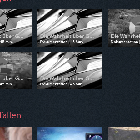
 über G...
Die Wahrheit über G...
Die Wahrhei
45 Min.
Dokumentation | 45 Min.
Dokumentation |
 Tagesschau24
Ausgestrahlt von Tagesschau24
Ausgestrahlt vo
2:10
am 18.07.2026, 21:47
am 11.07.2026, 
 über G...
Die Wahrheit über G...
45 Min.
Dokumentation | 45 Min.
n SWR
Ausgestrahlt von ARD
21:00
am 30.06.2026, 21:30
fallen