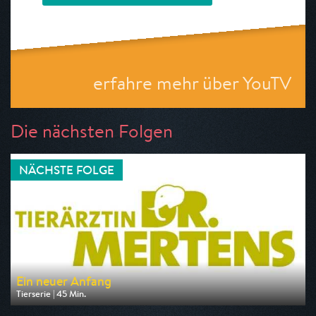
erfahre mehr über YouTV
Die nächsten Folgen
NÄCHSTE FOLGE
Ein neuer Anfang
Tierserie | 45 Min.
Ausgestrahlt von One