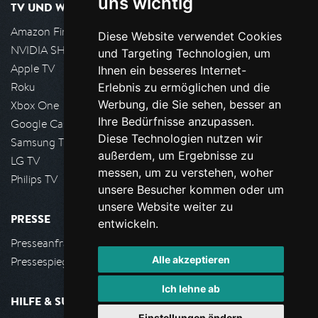
uns wichtig
TV UND WOHNZIMMER
Amazon FireTV
Diese Website verwendet Cookies
NVIDIA SHIELD, Google TV
und Targeting Technologien, um
Apple TV
Ihnen ein besseres Internet-
Roku
Erlebnis zu ermöglichen und die
Werbung, die Sie sehen, besser an
Xbox One
Ihre Bedürfnisse anzupassen.
Google Cast
Diese Technologien nutzen wir
Samsung TV
außerdem, um Ergebnisse zu
LG TV
messen, um zu verstehen, woher
Philips TV
unsere Besucher kommen oder um
unsere Website weiter zu
PRESSE
entwickeln.
Presseanfrage stellen
Alle akzeptieren
Pressespiegel
Ich lehne ab
HILFE & SUPPORT
Einstellungen ändern