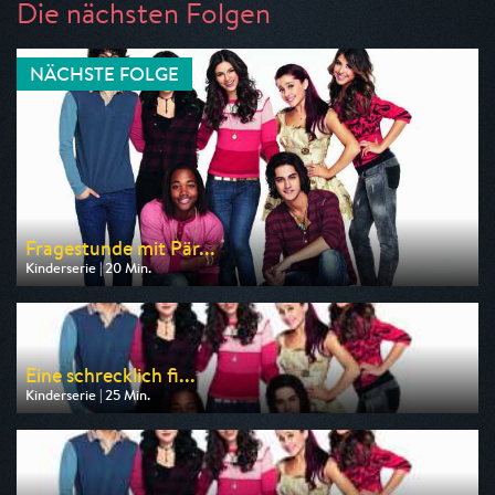
Die nächsten Folgen
NÄCHSTE FOLGE
Fragestunde mit Pär...
Kinderserie | 20 Min.
Ausgestrahlt von Nickelodeon
am 14.08.2026, 01:00
Eine schrecklich fi...
Kinderserie | 25 Min.
Ausgestrahlt von Nickelodeon
am 14.08.2026, 01:20