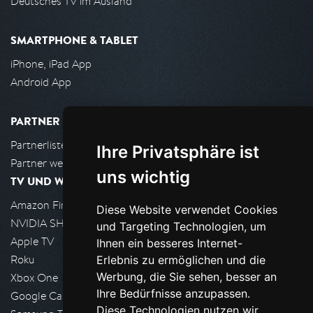
Deutsches TV im Ausland
SMARTPHONE & TABLET
iPhone, iPad App
Android App
PARTNER
Partnerliste
Ihre Privatsphäre ist
Partner werden
uns wichtig
TV UND WOHNZIMMER
Amazon FireTV
Diese Website verwendet Cookies
NVIDIA SHIELD, Google TV
und Targeting Technologien, um
Apple TV
Ihnen ein besseres Internet-
Roku
Erlebnis zu ermöglichen und die
Werbung, die Sie sehen, besser an
Xbox One
Ihre Bedürfnisse anzupassen.
Google Cast
Diese Technologien nutzen wir