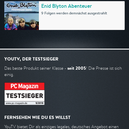
Enid Blyton Abenteuer
9 Folgen werden demnächst ausgestrahlt
YOUTV, DER TESTSIEGER
seit 2005
Das beste Produkt seiner Klasse -
! Die Presse ist sich
einig.
FERNSEHEN WIE DU ES WILLST
YouTV bietet Dir als einziges legales, deutsches Angebot einen