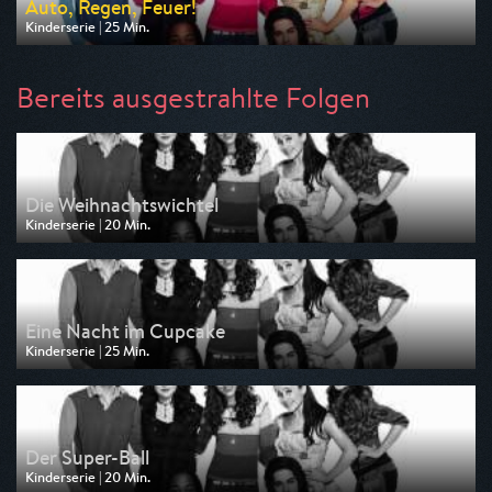
Auto, Regen, Feuer!
Kinderserie | 25 Min.
Ausgestrahlt von Nickelodeon
am 14.08.2026, 01:45
Bereits ausgestrahlte Folgen
Die Weihnachtswichtel
Kinderserie | 20 Min.
Ausgestrahlt von Nickelodeon
am 07.08.2026, 03:55
Eine Nacht im Cupcake
Kinderserie | 25 Min.
Ausgestrahlt von Nickelodeon
am 07.08.2026, 03:30
Der Super-Ball
Kinderserie | 20 Min.