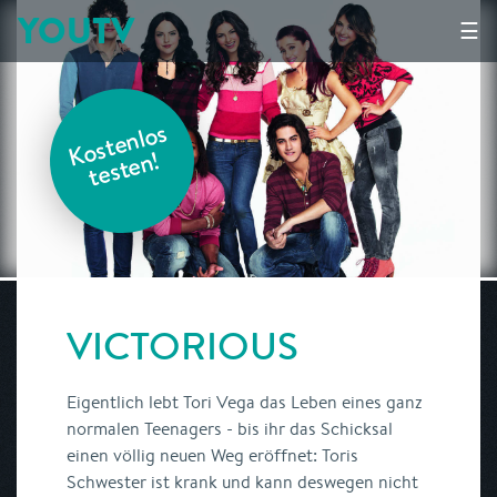
YOUTV
☰
K
o
s
t
e
nl
o
s
t
e
s
t
e
n!
VICTORIOUS
Eigentlich lebt Tori Vega das Leben eines ganz
normalen Teenagers - bis ihr das Schicksal
einen völlig neuen Weg eröffnet: Toris
Schwester ist krank und kann deswegen nicht