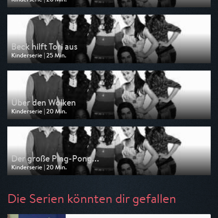
Ausgestrahlt von Nickelodeon
am 07.08.2026, 01:45
Beck hilft Tori aus
Kinderserie | 25 Min.
Ausgestrahlt von Nickelodeon
am 07.08.2026, 01:20
Über den Wolken
Kinderserie | 20 Min.
Ausgestrahlt von Nickelodeon
am 07.08.2026, 01:00
Der große Ping-Pong...
Kinderserie | 20 Min.
Ausgestrahlt von Nickelodeon
am 29.07.2026, 03:55
Die Serien könnten dir gefallen