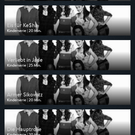
Ausgestrahlt von Nickelodeon
am 07.08.2026, 03:10
Eis für Ke$ha
Kinderserie | 20 Min.
Ausgestrahlt von Nickelodeon
am 07.08.2026, 02:50
Verliebt in Jade
Kinderserie | 25 Min.
Ausgestrahlt von Nickelodeon
am 07.08.2026, 02:25
Armer Sikowitz
Kinderserie | 20 Min.
Ausgestrahlt von Nickelodeon
am 07.08.2026, 02:05
Die Hauptrolle
Kinderserie | 20 Min.