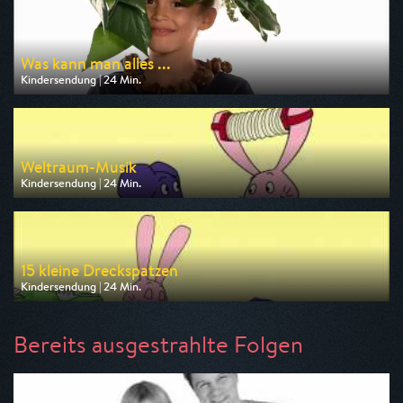
Was kann man alles ...
Kindersendung | 24 Min.
Ausgestrahlt von KiKA
am 10.08.2026, 06:55
Weltraum-Musik
Kindersendung | 24 Min.
Ausgestrahlt von KiKA
am 11.08.2026, 06:55
15 kleine Dreckspatzen
Kindersendung | 24 Min.
Ausgestrahlt von KiKA
am 12.08.2026, 06:55
Bereits ausgestrahlte Folgen