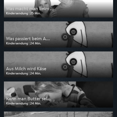
Was macht man beim ...
Kindersendung | 25 Min.
Ausgestrahlt von WDR
am 08.08.2026, 08:10
Was passiert beim A...
Kindersendung | 24 Min.
Ausgestrahlt von KiKA
am 07.08.2026, 06:55
Aus Milch wird Käse
Kindersendung | 24 Min.
Ausgestrahlt von KiKA
am 06.08.2026, 06:55
Kann man Butter sel...
Kindersendung | 24 Min.
Ausgestrahlt von KiKA
am 05.08.2026, 06:55