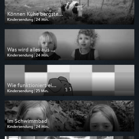
Können Kühe bergste...
Kindersendung | 24 Min.
Ausgestrahlt von KiKA
am 04.08.2026, 06:55
Was wird alles aus ...
Kindersendung | 24 Min.
Ausgestrahlt von KiKA
am 03.08.2026, 06:55
Wie funktioniert ei...
Kindersendung | 25 Min.
Ausgestrahlt von WDR
am 01.08.2026, 07:50
Im Schwimmbad
Kindersendung | 24 Min.
Ausgestrahlt von KiKA
am 31.07.2026, 06:55