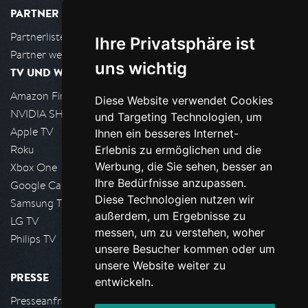
PARTNER
Partnerliste
Ihre Privatsphäre ist
Partner werden
uns wichtig
TV UND WOHNZIMMER
Amazon FireTV
Diese Website verwendet Cookies
NVIDIA SHIELD, Google TV
und Targeting Technologien, um
Apple TV
Ihnen ein besseres Internet-
Roku
Erlebnis zu ermöglichen und die
Werbung, die Sie sehen, besser an
Xbox One
Ihre Bedürfnisse anzupassen.
Google Cast
Diese Technologien nutzen wir
Samsung TV
außerdem, um Ergebnisse zu
LG TV
messen, um zu verstehen, woher
Philips TV
unsere Besucher kommen oder um
unsere Website weiter zu
PRESSE
entwickeln.
Presseanfrage stellen