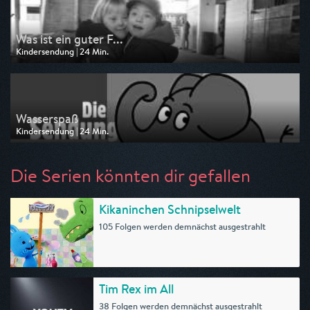
Was ist ein guter F...
Kindersendung | 24 Min.
Ausgestrahlt von KiKA
am 30.07.2026, 06:55
Wasserspaß
Kindersendung | 24 Min.
Ausgestrahlt von KiKA
am 29.07.2026, 06:55
Die Serien könnten dir gefallen
Kikaninchen Schnipselwelt
105 Folgen werden demnächst ausgestrahlt
Tim Rex im All
38 Folgen werden demnächst ausgestrahlt