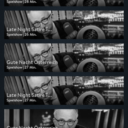
Spielshow | 28 Min.
Ausgestrahlt von 3sat
am 11.07.2026, 02:32
Late Night Satire T...
Spielshow | 26 Min.
Ausgestrahlt von 3sat
am 23.05.2026, 02:16
Gute Nacht Österreich
Spielshow | 27 Min.
Ausgestrahlt von 3sat
am 25.04.2026, 02:38
Late Night Satire T...
Spielshow | 27 Min.
Ausgestrahlt von 3sat
am 07.03.2026, 03:22
Gute Nacht Österreich