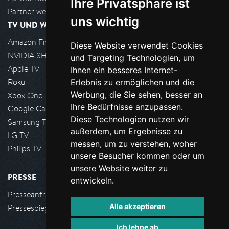
Ihre Privatsphäre ist
Partner werden
uns wichtig
TV UND WOHNZIMMER
Amazon FireTV
Diese Website verwendet Cookies
NVIDIA SHIELD, Google TV
und Targeting Technologien, um
Apple TV
Ihnen ein besseres Internet-
Roku
Erlebnis zu ermöglichen und die
Werbung, die Sie sehen, besser an
Xbox One
Ihre Bedürfnisse anzupassen.
Google Cast
Diese Technologien nutzen wir
Samsung TV
außerdem, um Ergebnisse zu
LG TV
messen, um zu verstehen, woher
Philips TV
unsere Besucher kommen oder um
unsere Website weiter zu
PRESSE
entwickeln.
Presseanfrage stellen
Alle akzeptieren
Pressespiegel
Ich lehne ab