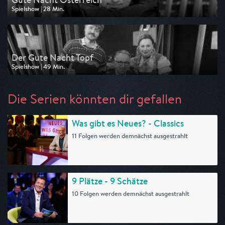
Spielshow | 28 Min.
Ausgestrahlt von 3sat
am 24.01.2026, 02:29
Der Gute Nacht Topf
Spielshow | 49 Min.
Ausgestrahlt von 3sat
am 10.01.2026, 00:55
Die Serien könnten dir gefallen
Was gibt es Neues? - Classics
11 Folgen werden demnächst ausgestrahlt
9 Plätze - 9 Schätze
10 Folgen werden demnächst ausgestrahlt