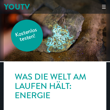
YOUTV
☰
K
o
s
t
e
nl
o
s
t
e
s
t
e
n!
WAS DIE WELT AM
LAUFEN HÄLT:
ENERGIE