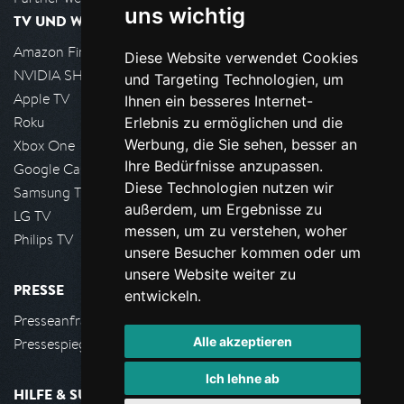
uns wichtig
TV UND WOHNZIMMER
Amazon FireTV
Diese Website verwendet Cookies
NVIDIA SHIELD, Google TV
und Targeting Technologien, um
Apple TV
Ihnen ein besseres Internet-
Roku
Erlebnis zu ermöglichen und die
Werbung, die Sie sehen, besser an
Xbox One
Ihre Bedürfnisse anzupassen.
Google Cast
Diese Technologien nutzen wir
Samsung TV
außerdem, um Ergebnisse zu
LG TV
messen, um zu verstehen, woher
Philips TV
unsere Besucher kommen oder um
unsere Website weiter zu
PRESSE
entwickeln.
Presseanfrage stellen
Alle akzeptieren
Pressespiegel
Ich lehne ab
HILFE & SUPPORT