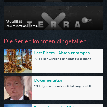
Ausgestrahlt von ZDF neo
am 10.01.2026, 14:10
Mobilität
Dokumentation | 45 Min.
Ausgestrahlt von ZDF neo
am 04.01.2026, 14:25
Die Serien könnten dir gefallen
Lost Places - Abschussrampen
191 Folgen werden demnächst ausgestrahlt
Dokumentation
121 Folgen werden demnächst ausgestrahlt