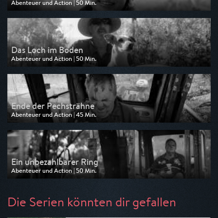
Abenteuer und Action | 50 Min.
Ausgestrahlt von Kabel eins Doku
am 24.07.2026, 12:55
Das Loch im Boden
Abenteuer und Action | 50 Min.
Ausgestrahlt von Kabel eins Doku
am 17.07.2026, 16:20
Ende der Pechsträhne
Abenteuer und Action | 45 Min.
Ausgestrahlt von Kabel eins Doku
am 17.07.2026, 15:35
Ein unbezahlbarer Ring
Abenteuer und Action | 50 Min.
Ausgestrahlt von Kabel eins Doku
am 17.07.2026, 14:45
Die Serien könnten dir gefallen