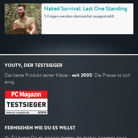
Naked Survival: Last One Standing
5 Folgen werden demnächst ausgestrahlt
YOUTV, DER TESTSIEGER
seit 2005
Das beste Produkt seiner Klasse -
! Die Presse ist sich
einig.
FERNSEHEN WIE DU ES WILLST
YouTV bietet Dir als einziges legales, deutsches Angebot einen