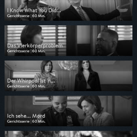
I Know What You Did...
Gerichtsserie | 60 Min.
Ausgestrahlt von Kabel 1
am 18.07.2026, 21:15
Das Vierkörperproblem
Gerichtsserie | 60 Min.
Ausgestrahlt von Kabel 1
am 18.07.2026, 20:15
Der Whirpool ist 'n...
Gerichtsserie | 60 Min.
Ausgestrahlt von Kabel 1
am 11.07.2026, 21:15
Ich sehe... Mord
Gerichtsserie | 60 Min.
Ausgestrahlt von Kabel 1
am 11.07.2026, 20:15