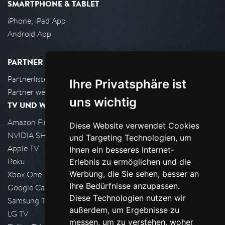
SMARTPHONE & TABLET
iPhone, iPad App
Android App
PARTNER
Partnerliste
Ihre Privatsphäre ist
Partner werden
uns wichtig
TV UND WOHNZIMMER
Amazon FireTV
Diese Website verwendet Cookies
NVIDIA SHIELD, Google TV
und Targeting Technologien, um
Apple TV
Ihnen ein besseres Internet-
Roku
Erlebnis zu ermöglichen und die
Werbung, die Sie sehen, besser an
Xbox One
Ihre Bedürfnisse anzupassen.
Google Cast
Diese Technologien nutzen wir
Samsung TV
außerdem, um Ergebnisse zu
LG TV
messen, um zu verstehen, woher