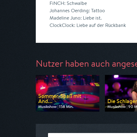
FiNCH: Schwalbe
Johannes Oerding: Tattoo
Madeline Juno: Liebe ist.
ClockClock: Liebe auf der Rückbank
Nutzer haben auch anges
Sommer-Spaß mit
And...
Die Schlager
Musikshow | 158 Min.
Musikshow | 90 M
Ausgestrahlt von MDR
Ausgestrahlt vo
am 08.08.2026, 20:15
am 14.08.2026, 