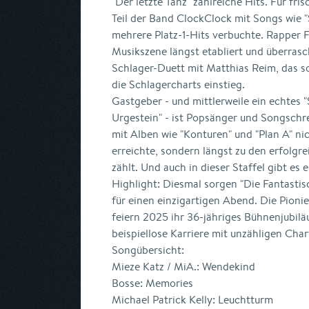
"Der letzte Tanz" zahlreiche Hits. Für fri
Teil der Band ClockClock mit Songs wie 
mehrere Platz-1-Hits verbuchte. Rapper F
Musikszene längst etabliert und überrasc
Schlager-Duett mit Matthias Reim, das so
die Schlagercharts einstieg.
Gastgeber - und mittlerweile ein echtes 
Urgestein" - ist Popsänger und Songschr
mit Alben wie "Konturen" und "Plan A" ni
erreichte, sondern längst zu den erfolgr
zählt. Und auch in dieser Staffel gibt es
Highlight: Diesmal sorgen "Die Fantastis
für einen einzigartigen Abend. Die Pion
feiern 2025 ihr 36-jähriges Bühnenjubilä
beispiellose Karriere mit unzähligen Char
Songübersicht:
Mieze Katz / MiA.: Wendekind
Bosse: Memories
Michael Patrick Kelly: Leuchtturm