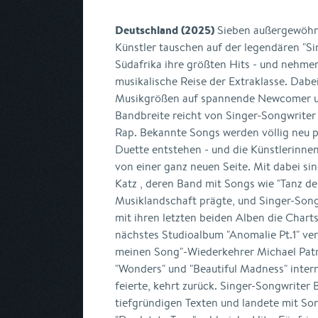
Deutschland (2025)
Sieben außergewöhnl
Künstler tauschen auf der legendären "S
Südafrika ihre größten Hits - und nehmen
musikalische Reise der Extraklasse. Dabei
Musikgrößen auf spannende Newcomer un
Bandbreite reicht von Singer-Songwriter 
Rap. Bekannte Songs werden völlig neu 
Duette entstehen - und die Künstlerinnen
von einer ganz neuen Seite. Mit dabei s
Katz , deren Band mit Songs wie "Tanz de
Musiklandschaft prägte, und Singer-Song
mit ihren letzten beiden Alben die Chart
nächstes Studioalbum "Anomalie Pt.1" ver
meinen Song"-Wiederkehrer Michael Patric
"Wonders" und "Beautiful Madness" inter
feierte, kehrt zurück. Singer-Songwriter 
tiefgründigen Texten und landete mit Son