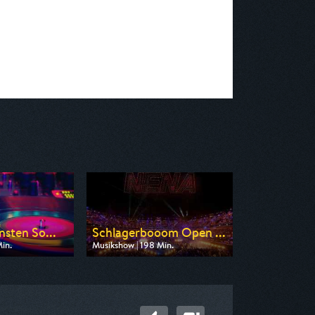
nsten So...
Schlagerbooom Open ...
in.
Musikshow | 198 Min.
n SR Fernsehen
Ausgestrahlt von MDR
 22:55
am 22.08.2026, 20:15