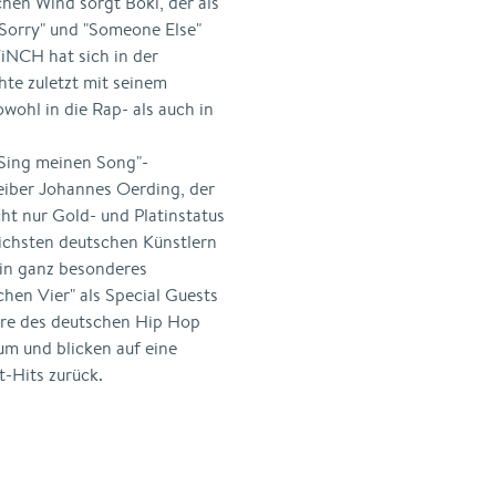
schen Wind sorgt Boki, der als
"Sorry" und "Someone Else"
iNCH hat sich in der
hte zuletzt mit seinem
wohl in die Rap- als auch in
"Sing meinen Song"-
eiber Johannes Oerding, der
cht nur Gold- und Platinstatus
eichsten deutschen Künstlern
 ein ganz besonderes
chen Vier" als Special Guests
iere des deutschen Hip Hop
um und blicken auf eine
t-Hits zurück.