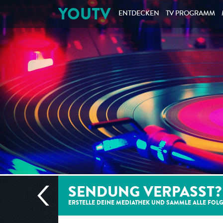
YOUTV
ENTDECKEN
TV PROGRAMM
SENDUNG VERPASST?
ERSTELLE DEINE MEDIATHEK UND SAMMLE ALLE
FOL