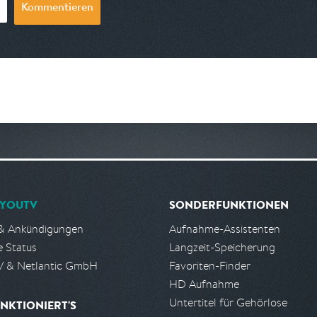
Kommentieren
YOUTV
SONDERFUNKTIONEN
& Ankündigungen
Aufnahme-Assistenten
e Status
Langzeit-Speicherung
 & Netlantic GmbH
Favoriten-Finder
HD Aufnahme
Untertitel für Gehörlose
NKTIONIERT'S