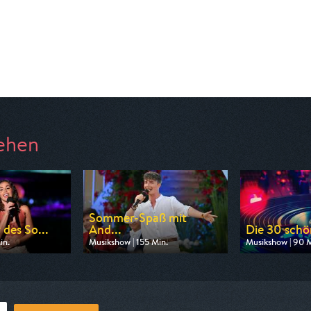
ehen
Sommer-Spaß mit
 des So...
And...
Die 30 schö
in.
Musikshow | 155 Min.
Musikshow | 90 M
n MDR
Ausgestrahlt von SR Fernsehen
Ausgestrahlt vo
20:15
am 08.08.2026, 20:15
am 08.08.2026,