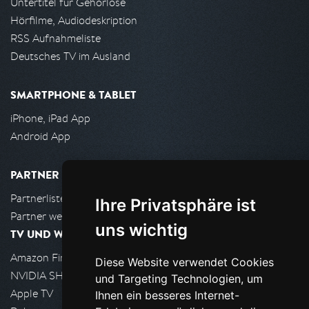
Untertitel für Gehörlose
Hörfilme, Audiodeskription
RSS Aufnahmeliste
Deutsches TV im Ausland
SMARTPHONE & TABLET
iPhone, iPad App
Android App
PARTNER
Partnerliste
Ihre Privatsphäre ist
Partner werden
uns wichtig
TV UND WOHNZIMMER
Amazon FireTV
Diese Website verwendet Cookies
NVIDIA SHIELD, Google TV
und Targeting Technologien, um
Apple TV
Ihnen ein besseres Internet-