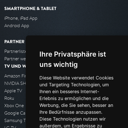
SMARTPHONE & TABLET
iPhone, iPad App
Android App
PARTNER
Partnerliste
Ihre Privatsphäre ist
Partner werden
uns wichtig
TV UND WOHNZIMMER
Amazon FireTV
Diese Website verwendet Cookies
NVIDIA SHIELD, Google TV
und Targeting Technologien, um
Apple TV
Ihnen ein besseres Internet-
Roku
Erlebnis zu ermöglichen und die
Werbung, die Sie sehen, besser an
Xbox One
Ihre Bedürfnisse anzupassen.
Google Cast
Diese Technologien nutzen wir
Samsung TV
außerdem, um Ergebnisse zu
LG TV