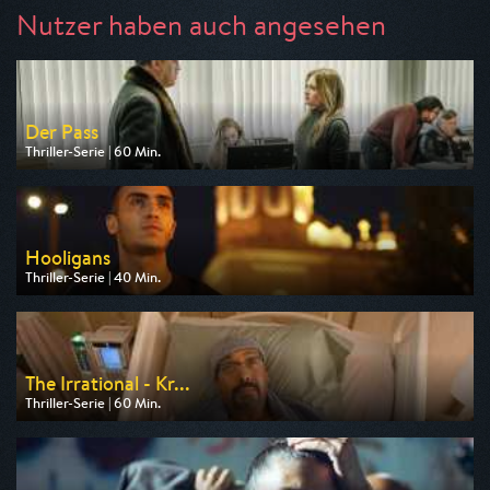
Nutzer haben auch angesehen
Der Pass
Thriller-Serie | 60 Min.
Ausgestrahlt von Nitro
am 13.08.2026, 20:15
Hooligans
Thriller-Serie | 40 Min.
Ausgestrahlt von One
am 14.08.2026, 22:55
The Irrational - Kr...
Thriller-Serie | 60 Min.
Ausgestrahlt von Kabel 1
am 15.08.2026, 00:15