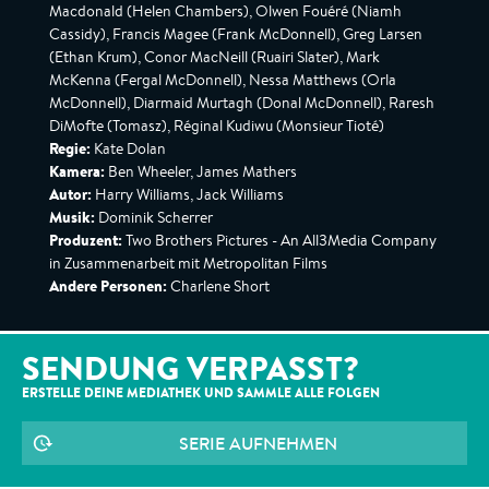
Macdonald (Helen Chambers), Olwen Fouéré (Niamh
Cassidy), Francis Magee (Frank McDonnell), Greg Larsen
(Ethan Krum), Conor MacNeill (Ruairi Slater), Mark
McKenna (Fergal McDonnell), Nessa Matthews (Orla
McDonnell), Diarmaid Murtagh (Donal McDonnell), Raresh
DiMofte (Tomasz), Réginal Kudiwu (Monsieur Tioté)
Regie:
Kate Dolan
Kamera:
Ben Wheeler, James Mathers
Autor:
Harry Williams, Jack Williams
Musik:
Dominik Scherrer
Produzent:
Two Brothers Pictures - An All3Media Company
in Zusammenarbeit mit Metropolitan Films
Andere Personen:
Charlene Short
SENDUNG VERPASST?
ERSTELLE DEINE MEDIATHEK UND SAMMLE ALLE
FOLGEN
SERIE AUFNEHMEN