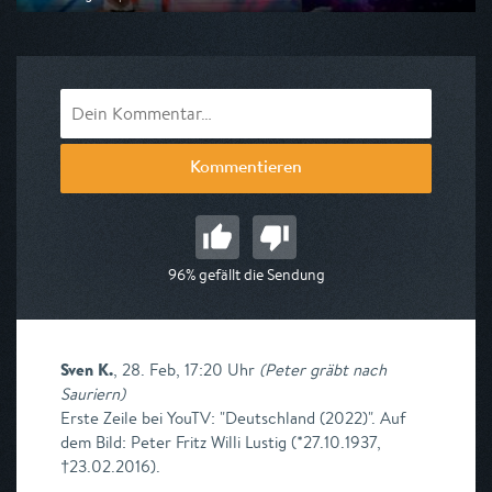
Ausgestrahlt von Super RTL
am 09.08.2026, 19:45
Kommentieren
96% gefällt die Sendung
Sven K.
,
28. Feb, 17:20 Uhr
(
Peter gräbt nach
Sauriern
)
Erste Zeile bei YouTV: "Deutschland (2022)". Auf
dem Bild: Peter Fritz Willi Lustig (*27.10.1937,
†23.02.2016).