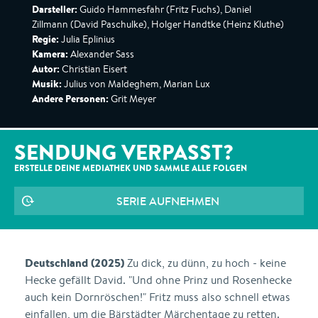
Darsteller:
Guido Hammesfahr (Fritz Fuchs), Daniel
Zillmann (David Paschulke), Holger Handtke (Heinz Kluthe)
Regie:
Julia Eplinius
Kamera:
Alexander Sass
Autor:
Christian Eisert
Musik:
Julius von Maldeghem, Marian Lux
Andere Personen:
Grit Meyer
SENDUNG VERPASST?
ERSTELLE DEINE MEDIATHEK UND SAMMLE ALLE
FOLGEN
SERIE AUFNEHMEN
Deutschland (2025)
Zu dick, zu dünn, zu hoch - keine
Hecke gefällt David. "Und ohne Prinz und Rosenhecke
auch kein Dornröschen!" Fritz muss also schnell etwas
einfallen, um die Bärstädter Märchentage zu retten.