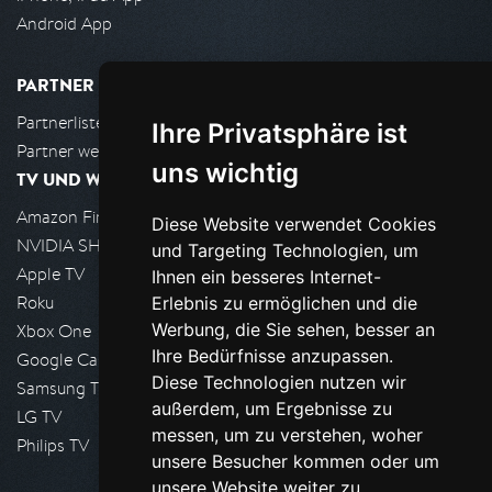
Android App
PARTNER
Partnerliste
Ihre Privatsphäre ist
Partner werden
uns wichtig
TV UND WOHNZIMMER
Amazon FireTV
Diese Website verwendet Cookies
NVIDIA SHIELD, Google TV
und Targeting Technologien, um
Apple TV
Ihnen ein besseres Internet-
Roku
Erlebnis zu ermöglichen und die
Werbung, die Sie sehen, besser an
Xbox One
Ihre Bedürfnisse anzupassen.
Google Cast
Diese Technologien nutzen wir
Samsung TV
außerdem, um Ergebnisse zu
LG TV
messen, um zu verstehen, woher
Philips TV
unsere Besucher kommen oder um
unsere Website weiter zu