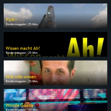
am 10.08.2026, 13:15
PUR+
Kindermagazin | 25 Min.
Ausgestrahlt von KiKA
am 09.08.2026, 19:25
Wissen macht Ah!
Kindermagazin | 25 Min.
Ausgestrahlt von WDR
am 10.08.2026, 07:10
Willi wills wissen
Kindermagazin | 25 Min.
Ausgestrahlt von ARD alpha
am 10.08.2026, 07:35
Woozle Goozle
Kindermagazin | 30 Min.