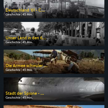
Deutschland '61 - C...
Geschichte | 45 Min.
Ausgestrahlt von ZDF
am 12.08.2026, 23:15
Unser Land in den 6...
Geschichte | 45 Min.
Ausgestrahlt von Phoenix
am 09.08.2026, 20:15
Die Armee schwuler ...
Geschichte | 45 Min.
Ausgestrahlt von ZDF info
am 12.08.2026, 20:15
Stadt der Spione - ...
Geschichte | 45 Min.
Ausgestrahlt von 3sat
am 11.08.2026, 23:15