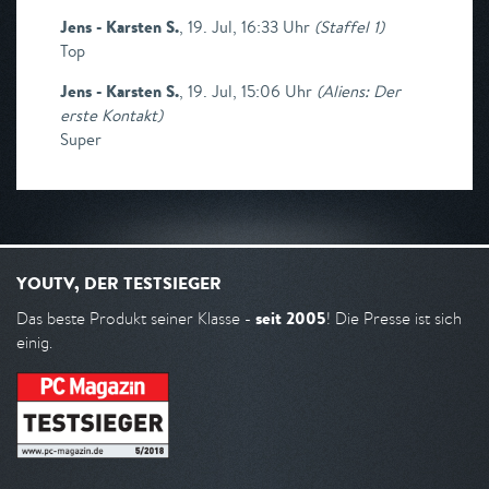
Jens - Karsten S.
,
19. Jul, 16:33 Uhr
(
Staffel 1
)
Top
Jens - Karsten S.
,
19. Jul, 15:06 Uhr
(
Aliens: Der
erste Kontakt
)
Super
YOUTV, DER TESTSIEGER
seit 2005
Das beste Produkt seiner Klasse -
! Die Presse ist sich
einig.