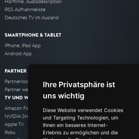
Hörfilme, Audiodeskription
RSS Aufnahmeliste
Deutsches TV im Ausland
SMARTPHONE & TABLET
iPhone, iPad App
Android App
PARTNER
Partnerliste
Ihre Privatsphäre ist
Partner werden
uns wichtig
TV UND WOHNZIMMER
Amazon FireTV
Diese Website verwendet Cookies
NVIDIA SHIELD, Google TV
und Targeting Technologien, um
Apple TV
Ihnen ein besseres Internet-
Roku
Erlebnis zu ermöglichen und die