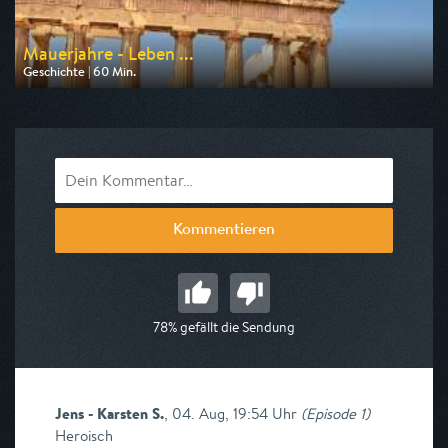
Mauerjahre - Leben ...
Geschichte | 60 Min.
Ausgestrahlt von Phoenix
am 09.08.2026, 14:00
Kommentieren
78% gefällt die Sendung
Jens - Karsten S.
,
04. Aug, 19:54 Uhr
(
Episode 1
)
Heroisch