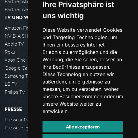
Partnerliste
Ihre Privatsphäre ist
Partner werden
uns wichtig
TV UND WOHNZIMMER
Amazon FireTV
Diese Website verwendet Cookies
NVIDIA SHIELD, Google TV
und Targeting Technologien, um
Apple TV
Ihnen ein besseres Internet-
Roku
Erlebnis zu ermöglichen und die
Werbung, die Sie sehen, besser an
Xbox One
Ihre Bedürfnisse anzupassen.
Google Cast
Diese Technologien nutzen wir
Samsung TV
außerdem, um Ergebnisse zu
LG TV
messen, um zu verstehen, woher
Philips TV
unsere Besucher kommen oder um
unsere Website weiter zu
PRESSE
entwickeln.
Presseanfrage stellen
Alle akzeptieren
Pressespiegel