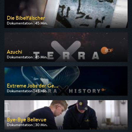
Die Bibelfälscher
Dokumentation | 45 Min.
Ausgestrahlt von arte
am 11.08.2026, 20:15
Azuchi
Dokumentation | 45 Min.
Ausgestrahlt von ZDF
am 09.08.2026, 19:30
Extreme Jobs der Ge...
Dokumentation | 45 Min.
Ausgestrahlt von ZDF
am 09.08.2026, 23:50
Bye-Bye Bellevue
Dokumentation | 30 Min.
Ausgestrahlt von ARD