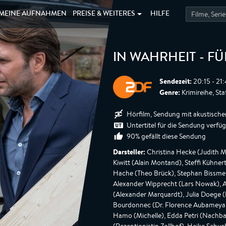
MEINE
AUFNAHMEN
PREISE &
WEITERES
HILFE
IN WAHRHEIT - F
Sendezeit:
20:15 - 21
Genre:
Krimireihe, Staf
Hörfilm, Sendung mit akustische
Untertitel für die Sendung verfü
90% gefällt diese Sendung
Darsteller:
Christina Hecke (Judith M
Kiwitt (Alain Montand), Steffi Kühner
Hache (Theo Brück), Stephan Bissmei
Alexander Wipprecht (Lars Nowak), 
(Alexander Marquardt), Julia Doege (
Bourdonnec (Dr. Florence Aubameyan
Hamo (Michelle), Edda Petri (Nachba