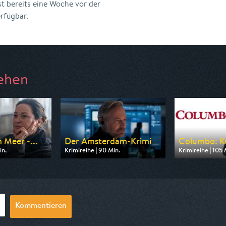
st bereits eine Woche vor der
rfügbar.
ehen
 Meer -...
Der Amsterdam-Krimi
Columbo: Ke
in.
Krimireihe | 90 Min.
Krimireihe | 105 
n ARD
Ausgestrahlt von ARD
Ausgestrahlt vo
20:15
am 13.08.2026, 20:15
am 08.08.2026,
Kommentieren