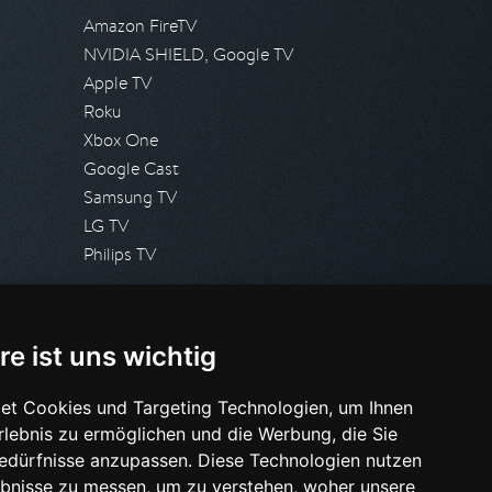
Amazon FireTV
NVIDIA SHIELD, Google TV
Apple TV
Roku
Xbox One
Google Cast
Samsung TV
LG TV
Philips TV
PRESSE
re ist uns wichtig
Presseanfrage stellen
Pressespiegel
et Cookies und Targeting Technologien, um Ihnen
Erlebnis zu ermöglichen und die Werbung, die Sie
HILFE & SUPPORT
Bedürfnisse anzupassen. Diese Technologien nutzen
Häufig gestellte Fragen
bnisse zu messen, um zu verstehen, woher unsere