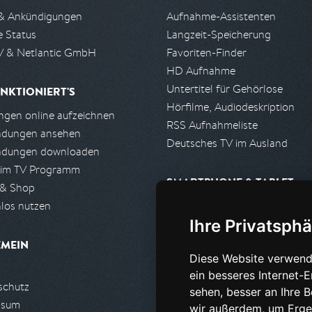
& Ankündigungen
Aufnahme-Assistenten
e Status
Langzeit-Speicherung
 & Netlantic GmbH
Favoriten-Finder
HD Aufnahme
Untertitel für Gehörlose
NKTIONIERT'S
Hörfilme, Audiodeskription
gen online aufzeichnen
RSS Aufnahmeliste
ndungen ansehen
Deutsches TV im Ausland
ndungen downloaden
 im TV Programm
SMARTPHONE & TABLET
 & Shop
los nutzen
iPhone, iPad App
Ihre Privatsphä
Android App
EMEIN
Diese Website verwend
PARTNER
ein besseres Internet-
schutz
Partnerliste
sehen, besser an Ihre 
ssum
Partner werden
wir außerdem, um Erge