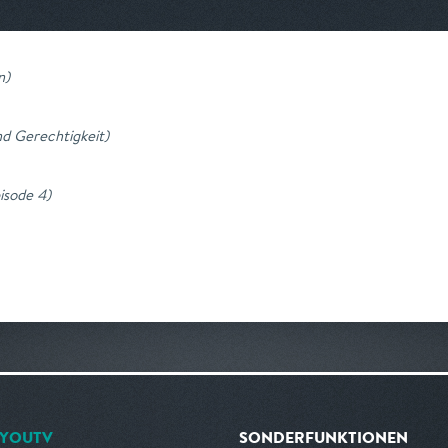
n
)
d Gerechtigkeit
)
pisode 4
)
YOUTV
SONDERFUNKTIONEN