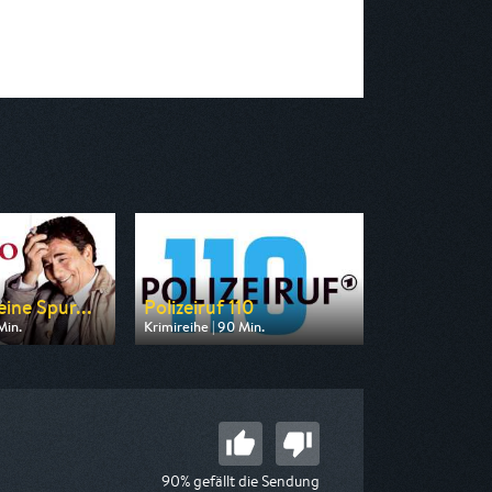
ine Spur...
Polizeiruf 110
Min.
Krimireihe | 90 Min.
n RTLup
Ausgestrahlt von MDR
 18:30
am 10.08.2026, 20:15
90% gefällt die Sendung