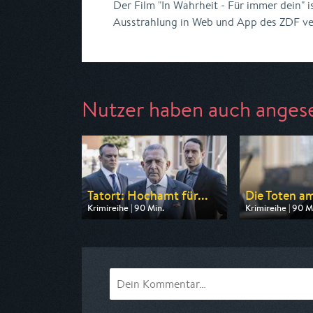
Der Film "In Wahrheit - Für immer dein" i
Ausstrahlung in Web und App des ZDF ve
Nutzer haben auch anges
Tatort: Hochamt für...
Die Toten am
Krimireihe | 90 Min.
Krimireihe | 90 M
Ausgestrahlt von BR
Ausgestrahlt vo
am 08.08.2026, 20:15
am 08.08.2026, 