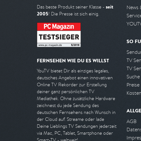
seit
Das beste Produkt seiner Klasse -
News 
2005
! Die Presse ist sich einig.
Servic
YOUTV
SO FU
Sendun
TV Se
FERNSEHEN WIE DU ES WILLST
TV Se
YouTV bietet Dir als einziges legales,
Suche
deutsches Angebot einen innovativen
Preise
Online TV Rekorder zur Erstellung
deiner ganz persönlichen TV
Kosten
Mediathek. Ohne zusätzliche Hardware
zeichnest du jede Sendung des
ALLG
deutschen Fernsehens nach Wunsch in
der Cloud auf. Streame oder lade
AGB
Deine Lieblings TV Sendungen jederzeit
Daten
via Mac, PC, Tablet, Smartphone oder
Impre
Smart-TV - weltweit!