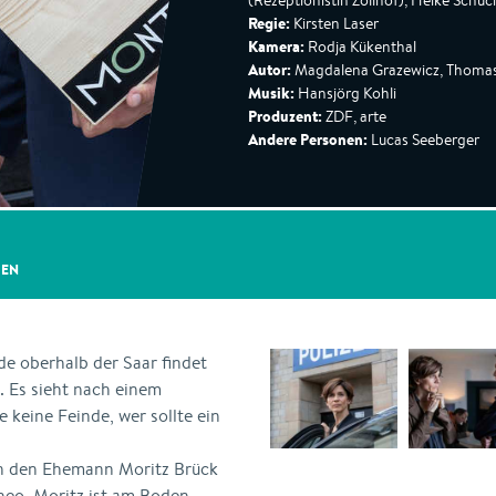
(Rezeptionistin Zollhof), Heike Schu
Regie:
Kirsten Laser
Kamera:
Rodja Kükenthal
Autor:
Magdalena Grazewicz, Thoma
Musik:
Hansjörg Kohli
Produzent:
ZDF, arte
Andere Personen:
Lucas Seeberger
GEN
e oberhalb der Saar findet
. Es sieht nach einem
 keine Feinde, wer sollte ein
en den Ehemann Moritz Brück
eo. Moritz ist am Boden