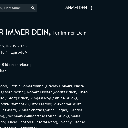
ANMELDEN
Für immer Dein
ÜR IMMER DEIN
,
:45, 06.09.2025
fel 1 - Episode 9
r Bildbeschreibung
gbar
ohn), Robin Sondermann (Freddy Breyer), Pierre
t (Karen Mohn), Robert Finster (Moritz Brück), Theo
er (Georg Brück), Angela Roy (Sabine Brück),
André Szymanski (Otto Harms), Alexander Wüst
Dr. Girard), Anna Schäfer (Mirna Hagen), Sandra
g), Michaela Weingartner (Anna Brück), Maha
rin), Lucas Janson (Chef de Rang), Nancy Fischer