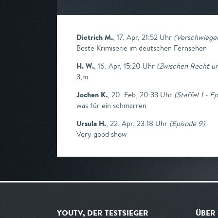
Dietrich M.
,
17. Apr, 21:52 Uhr
(
Verschwiege
Beste Krimiserie im deutschen Fernsehen
H. W.
,
16. Apr, 15:20 Uhr
(
Zwischen Recht un
3,m
Jochen K.
,
20. Feb, 20:33 Uhr
(
Staffel 1 - E
was für ein schmarren
Ursula H.
,
22. Apr, 23:18 Uhr
(
Episode 9
)
Very good show
YOUTV, DER TESTSIEGER
ÜBER