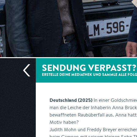
SENDUNG VERPASST?
ERSTELLE DEINE MEDIATHEK UND SAMMLE ALLE
FOL
Deutschland (2025)
In einer Goldschmied
man die Leiche der Inhaberin Anna Brück
bewaffneten Raubüberfall aus. Anna hatte
Motiv haben?
Judith Mohn und Freddy Breyer erreich
beim Campen mit seinem kleinen Sohn Th