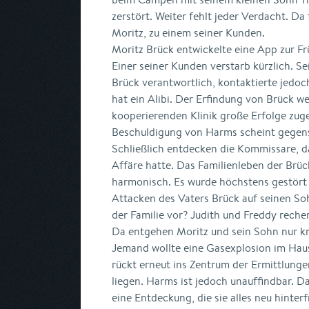
zerstört. Weiter fehlt jeder Verdacht. Da 
Moritz, zu einem seiner Kunden.
Moritz Brück entwickelte eine App zur F
Einer seiner Kunden verstarb kürzlich. 
Brück verantwortlich, kontaktierte jed
hat ein Alibi. Der Erfindung von Brück w
kooperierenden Klinik große Erfolge zug
Beschuldigung von Harms scheint gegen
Schließlich entdecken die Kommissare, d
Affäre hatte. Das Familienleben der Brüc
harmonisch. Es wurde höchstens gestört
Attacken des Vaters Brück auf seinen Soh
der Familie vor? Judith und Freddy recher
Da entgehen Moritz und sein Sohn nur k
Jemand wollte eine Gasexplosion im Hau
rückt erneut ins Zentrum der Ermittlungen
liegen. Harms ist jedoch unauffindbar.
eine Entdeckung, die sie alles neu hinterf