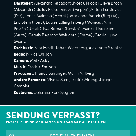
Darsteller:
Alexandra Rapaport (Nora), Nicolai Cleve Broch
(Alexander), Julius Fleischanderl (Valpen), Anton Lundqvist
(Pär), Jonas Malmsjö (Henrik), Marianne Mörck (Birgitta),
Eric Stern (Tony), Louise Edling Friberg (Monica), Ann
Petrén (Ursula), Iwa Boman (Kerstin), Marika Lindstrom
(Anita), Camila Bejarano Wahlgren (Emma), Cecilia Ljung
(Merit)
Drehbuch:
Sara Heldt, Johan Widerberg, Alexander Skantze
Regie:
Niklas Ohlson
Kamera:
Matz Axby
Musik:
Fredrik Emilson
Produzent:
Francy Suntinger, Malini Ahlberg
Andere Personen:
Viveca Sten, Fredrik Alneng, Joseph
Campbell
Kostueme:
Johanna Fors Sjögren
SENDUNG VERPASST?
ERSTELLE DEINE MEDIATHEK UND SAMMLE ALLE
FOLGEN