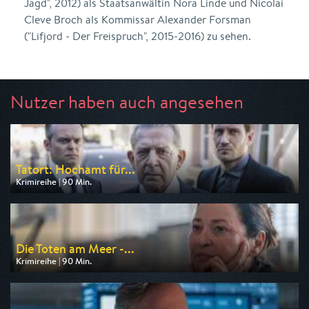
Jagd", 2012) als Staatsanwältin Nora Linde und Nicolai
Cleve Broch als Kommissar Alexander Forsman
("Lifjord - Der Freispruch", 2015-2016) zu sehen.
Nutzer haben auch angesehen
Tatort: Hochamt für...
Krimireihe | 90 Min.
Ausgestrahlt von BR
am 08.08.2026, 20:15
Die Toten am Meer -...
Krimireihe | 90 Min.
Ausgestrahlt von ARD
am 08.08.2026, 20:15