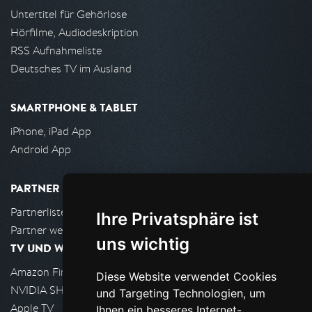
Untertitel für Gehörlose
Hörfilme, Audiodeskription
RSS Aufnahmeliste
Deutsches TV im Ausland
SMARTPHONE & TABLET
iPhone, iPad App
Android App
PARTNER
Partnerliste
Ihre Privatsphäre ist
Partner werden
uns wichtig
TV UND WOHNZIMMER
Amazon FireTV
Diese Website verwendet Cookies
NVIDIA SHIELD, Google TV
und Targeting Technologien, um
Apple TV
Ihnen ein besseres Internet-