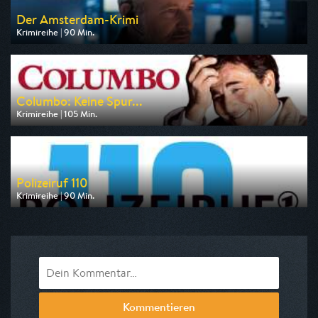
Der Amsterdam-Krimi
Krimireihe | 90 Min.
Ausgestrahlt von ARD
am 13.08.2026, 20:15
Columbo: Keine Spur...
Krimireihe | 105 Min.
Ausgestrahlt von RTLup
am 08.08.2026, 18:30
Polizeiruf 110
Krimireihe | 90 Min.
Ausgestrahlt von MDR
am 10.08.2026, 20:15
Kommentieren