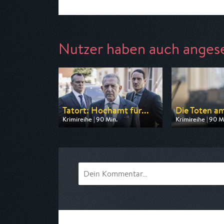
Nutzer haben auch anges
Tatort: Hochamt für...
Die Toten am
Krimireihe | 90 Min.
Krimireihe | 90 M
Ausgestrahlt von BR
Ausgestrahlt vo
am 08.08.2026, 20:15
am 08.08.2026, 