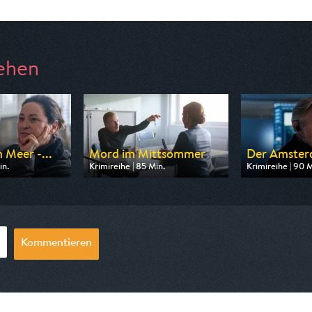
ehen
 Meer -...
Mord im Mittsommer
Der Amster
in.
Krimireihe | 85 Min.
Krimireihe | 90 M
n ARD
Ausgestrahlt von arte
Ausgestrahlt vo
20:15
am 07.08.2026, 20:15
am 13.08.2026, 
Kommentieren