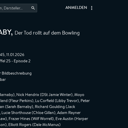
ANMELDEN
Der Tod rollt auf dem Bowling
ABY
,
45, 11.01.2026
ffel 25 - Episode 2
r Bildbeschreibung
gbar
arnaby), Nick Hendrix (DSt Jamie Winter), Moyo
nd (Fleur Perkins), Lu Corfield (Libby Trevor), Peter
man (Sarah Barnaby), Richard Goulding (Jack
), Lucie Shorthouse (Chloe Gillan), Adam Rayner
haw), Frazer Hines (Wilf Worrell), Eve Austin (Harper
rson), Elliott Rogers (Dale McManus)