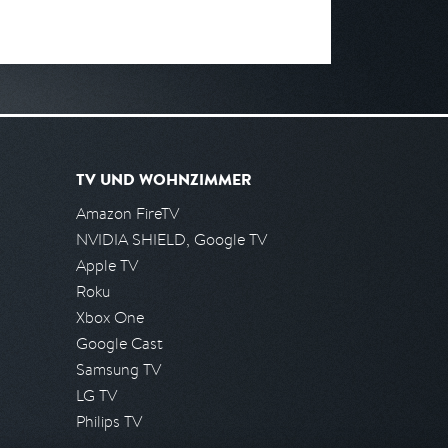
TV UND WOHNZIMMER
Amazon FireTV
NVIDIA SHIELD, Google TV
Apple TV
Roku
Xbox One
Google Cast
Samsung TV
LG TV
Philips TV