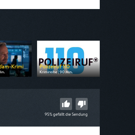
dam-Krimi
Polizeiruf 110
in.
Krimireihe | 90 Min.
n ARD
Ausgestrahlt von MDR
20:15
am 10.08.2026, 20:15
95% gefällt die Sendung