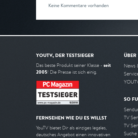
Keine Kommentare vorhanden
YOUTV, DER TESTSIEGER
ÜBER
seit
Das beste Produkt seiner Klasse -
News 
2005
! Die Presse ist sich einig.
Servic
YOUTV
SO FU
Sendun
TV Se
FERNSEHEN WIE DU ES WILLST
TV Se
YouTV bietet Dir als einziges legales,
Suche
deutsches Angebot einen innovativen