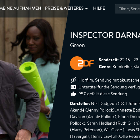
MEINE
AUFNAHMEN
PREISE &
WEITERES
HILFE
INSPECTOR BARN
Green
Sendezeit:
22:15 - 23:
Genre:
Krimireihe, Sta
Hörfilm, Sendung mit akustische
Untertitel für die Sendung verfü
95% gefällt diese Sendung
Darsteller:
Neil Dudgeon (DCI John B
Akandé (Jenny Pollock), Annette Badla
Davison (Archie Pollock), Fiona Dol
Pollock), Sarah Hadland (Ruth Gillan
(Harry Peterson), Will Close (Lucas S
Havergal), Henry Lawfull (Ollie Pete