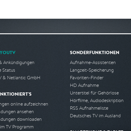
YOUTV
SONDERFUNKTIONEN
& Ankündigungen
Aufnahme-Assistenten
e Status
Langzeit-Speicherung
 & Netlantic GmbH
Favoriten-Finder
HD Aufnahme
Untertitel für Gehörlose
NKTIONIERT'S
Hörfilme, Audiodeskription
gen online aufzeichnen
RSS Aufnahmeliste
ndungen ansehen
Deutsches TV im Ausland
ndungen downloaden
 im TV Programm