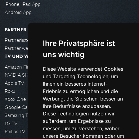
iPhone, iPad App
Android App
PARTNER
Partnerliste
Ihre Privatsphäre ist
Partner werden
uns wichtig
TV UND WOHNZIMMER
Amazon FireTV
Diese Website verwendet Cookies
NVIDIA SHIELD, Google TV
und Targeting Technologien, um
Apple TV
Ihnen ein besseres Internet-
Roku
Erlebnis zu ermöglichen und die
Werbung, die Sie sehen, besser an
Xbox One
Ihre Bedürfnisse anzupassen.
Google Cast
Diese Technologien nutzen wir
Samsung TV
außerdem, um Ergebnisse zu
LG TV
messen, um zu verstehen, woher
Philips TV
unsere Besucher kommen oder um