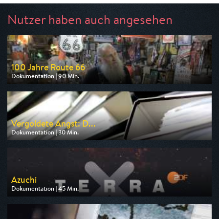
Nutzer haben auch angesehen
100 Jahre Route 66
Dokumentation | 90 Min.
Ausgestrahlt von arte
am 13.08.2026, 20:15
Vergoldete Angst: D...
Dokumentation | 30 Min.
Ausgestrahlt von ZDF
am 12.08.2026, 22:45
Azuchi
Dokumentation | 45 Min.
Ausgestrahlt von ZDF
am 09.08.2026, 19:30