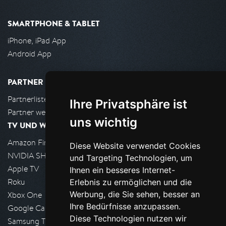
SMARTPHONE & TABLET
iPhone, iPad App
Android App
PARTNER
Partnerliste
Ihre Privatsphäre ist
Partner werden
uns wichtig
TV UND WOHNZIMMER
Amazon FireTV
Diese Website verwendet Cookies
NVIDIA SHIELD, Google TV
und Targeting Technologien, um
Apple TV
Ihnen ein besseres Internet-
Roku
Erlebnis zu ermöglichen und die
Werbung, die Sie sehen, besser an
Xbox One
Ihre Bedürfnisse anzupassen.
Google Cast
Diese Technologien nutzen wir
Samsung TV