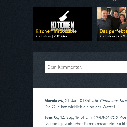
Kitchen Impossible
Das perfekt
Kochshow | 200 Min.
Kochshow | 75 Mi
Ausgestrahlt von VOX
Ausgestrahlt vo
am 09.08.2026, 20:15
am 10.08.2026, 
Marcia M.
,
21. Jan, 01:06 Uhr
(
"Heavens Kitc
Die Olle hat wirklich ein an der Waffel.
Jens G.
,
12. Sep, 19:51 Uhr
(
"HUWA-100 Wasser
Das sind ja wohl eher Kamm muscheln. So kle