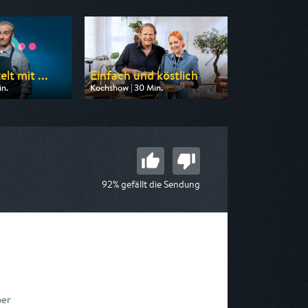
lt mit ...
Einfach und köstlich
in.
Kochshow | 30 Min.
n ZDF neo
Ausgestrahlt von WDR
 19:45
am 08.08.2026, 17:45
92% gefällt die Sendung
ber