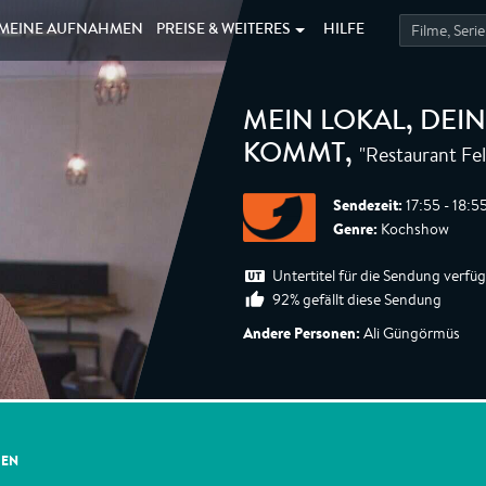
MEINE
AUFNAHMEN
PREISE &
WEITERES
HILFE
MEIN LOKAL, DEIN
"Restaurant Fe
KOMMT
,
Sendezeit:
17:55 - 18:5
Genre:
Kochshow
Untertitel für die Sendung verfü
92% gefällt diese Sendung
Andere Personen:
Ali Güngörmüs
GEN