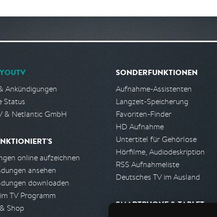
YOUTV
SONDERFUNKTIONEN
& Ankündigungen
Aufnahme-Assistenten
e Status
Langzeit-Speicherung
 & Netlantic GmbH
Favoriten-Finder
HD Aufnahme
Untertitel für Gehörlose
NKTIONIERT'S
Hörfilme, Audiodeskription
gen online aufzeichnen
RSS Aufnahmeliste
ndungen ansehen
Deutsches TV im Ausland
ndungen downloaden
 im TV Programm
SMARTPHONE & TABLET
 & Shop