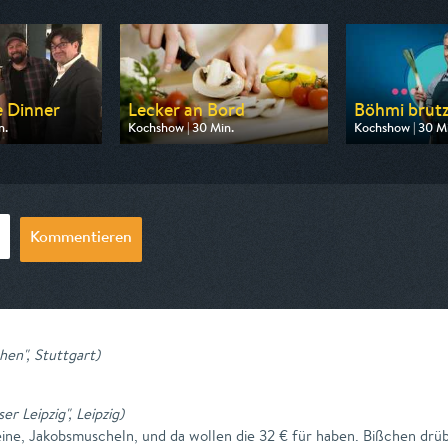
e Dinner
Lecker an Bord
Böhmi brutze
n.
Kochshow | 30 Min.
Kochshow | 30 M
n VOX
Ausgestrahlt von WDR
Ausgestrahlt vo
19:00
am 08.08.2026, 18:15
am 08.08.2026,
Kommentieren
hen", Stuttgart
)
 Leipzig", Leipzig
)
ine, Jakobsmuscheln, und da wollen die 32 € für haben. Bißchen drü