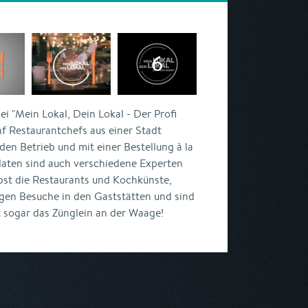
ei "Mein Lokal, Dein Lokal - Der Profi
f Restaurantchefs aus einer Stadt
en Betrieb und mit einer Bestellung à la
daten sind auch verschiedene Experten
lbst die Restaurants und Kochkünste,
gen Besuche in den Gaststätten und sind
 sogar das Zünglein an der Waage!