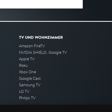
TV UND WOHNZIMMER
Amazon FireTV
NVIDIA SHIELD, Google TV
Apple TV
Roku
Xbox One
Google Cast
Samsung TV
LG TV
Philips TV
PRESSE