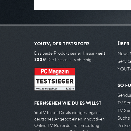
YOUTV, DER TESTSIEGER
ÜBER
seit
Das beste Produkt seiner Klasse -
News 
2005
! Die Presse ist sich einig.
Servic
YOUTV
SO FU
Sendun
TV Se
FERNSEHEN WIE DU ES WILLST
TV Se
YouTV bietet Dir als einziges legales,
Suche
deutsches Angebot einen innovativen
Preise
Online TV Rekorder zur Erstellung