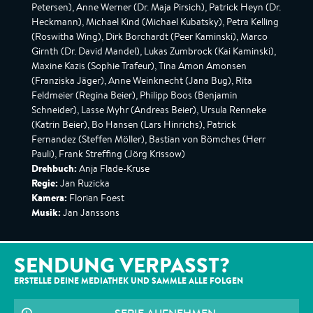
Petersen), Anne Werner (Dr. Maja Pirsich), Patrick Heyn (Dr.
Heckmann), Michael Kind (Michael Kubatsky), Petra Kelling
(Roswitha Wing), Dirk Borchardt (Peer Kaminski), Marco
Girnth (Dr. David Mandel), Lukas Zumbrock (Kai Kaminski),
Maxine Kazis (Sophie Trafeur), Tina Amon Amonsen
(Franziska Jäger), Anne Weinknecht (Jana Bug), Rita
Feldmeier (Regina Beier), Philipp Boos (Benjamin
Schneider), Lasse Myhr (Andreas Beier), Ursula Renneke
(Katrin Beier), Bo Hansen (Lars Hinrichs), Patrick
Fernandez (Steffen Möller), Bastian von Bömches (Herr
Pauli), Frank Streffing (Jörg Krissow)
Drehbuch:
Anja Flade-Kruse
Regie:
Jan Ruzicka
Kamera:
Florian Foest
Musik:
Jan Janssons
SENDUNG VERPASST?
ERSTELLE DEINE MEDIATHEK UND SAMMLE ALLE
FOLGEN