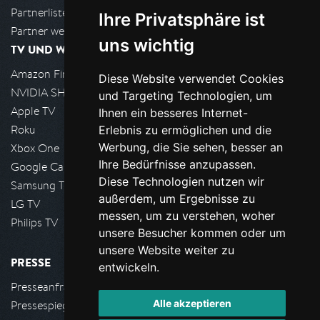
Partnerliste
Ihre Privatsphäre ist
Partner werden
uns wichtig
TV UND WOHNZIMMER
Amazon FireTV
Diese Website verwendet Cookies
NVIDIA SHIELD, Google TV
und Targeting Technologien, um
Apple TV
Ihnen ein besseres Internet-
Roku
Erlebnis zu ermöglichen und die
Werbung, die Sie sehen, besser an
Xbox One
Ihre Bedürfnisse anzupassen.
Google Cast
Diese Technologien nutzen wir
Samsung TV
außerdem, um Ergebnisse zu
LG TV
messen, um zu verstehen, woher
Philips TV
unsere Besucher kommen oder um
unsere Website weiter zu
PRESSE
entwickeln.
Presseanfrage stellen
Alle akzeptieren
Pressespiegel