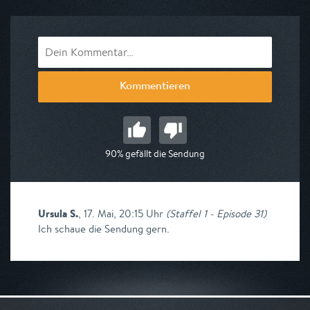
Kommentieren
90% gefällt die Sendung
Ursula S.
,
17. Mai, 20:15 Uhr
(
Staffel 1 - Episode 31
)
Ich schaue die Sendung gern.