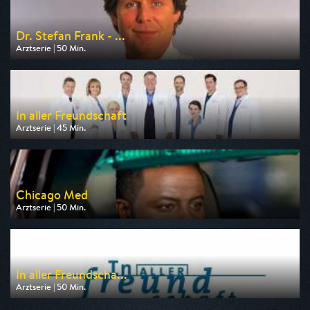
Dr. Stefan Frank - ...
Arztserie | 50 Min.
Ausgestrahlt von RTLup
am 10.08.2026, 20:15
In aller Freundschaft
Arztserie | 45 Min.
Ausgestrahlt von HR
am 08.08.2026, 13:35
Chicago Med
Arztserie | 50 Min.
Ausgestrahlt von VOXup
am 08.08.2026, 20:15
In aller Freundscha...
Arztserie | 50 Min.
Ausgestrahlt von HR
am 10.08.2026, 04:25