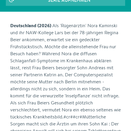
SERIE AUFNEHMEN
Deutschland (2026)
Als 'Rügenärztin' Nora Kaminski
und ihr NAW-Kollege Lars bei der 78-jährigen Regina
Beier ankommen, erwartet sie ein gedeckter
Frühstückstisch. Möchte die alleinstehende Frau nur
Besuch haben? Während Nora die diffusen
Schlaganfall-Symptome im Krankenhaus abklären
lässt, reist Frau Beiers besorgter Sohn Andreas mit
seiner Partnerin Katrin an. Der Computerspezialist
möchte seine Mutter nach Berlin mitnehmen -
allerdings nicht zu sich, sondern in ein Heim. Das
kommt für die verwurzelte 'Inselpflanze' nicht infrage.
Als sich Frau Beiers Gesundheit plötzlich
verschlechtert, vermutet Nora ein ebenso seltenes wie
tückisches Krankheitsbild.#cr##cr#Mütterliche
Sorgen macht sich die Ärztin um ihren Sohn Kai : Der
ehrgeizige Anwalt will sich bei seinem Tablettenentzug