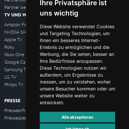
Ihre Privatsphäre ist
Partner werden
uns wichtig
TV UND WOHNZIMMER
Amazon FireTV
Diese Website verwendet Cookies
NVIDIA SHIELD, Google TV
und Targeting Technologien, um
Apple TV
Ihnen ein besseres Internet-
Roku
Erlebnis zu ermöglichen und die
Werbung, die Sie sehen, besser an
Xbox One
Ihre Bedürfnisse anzupassen.
Google Cast
Diese Technologien nutzen wir
Samsung TV
außerdem, um Ergebnisse zu
LG TV
messen, um zu verstehen, woher
Philips TV
unsere Besucher kommen oder um
unsere Website weiter zu
PRESSE
entwickeln.
Presseanfrage stellen
Alle akzeptieren
Pressespiegel
Ich lehne ab