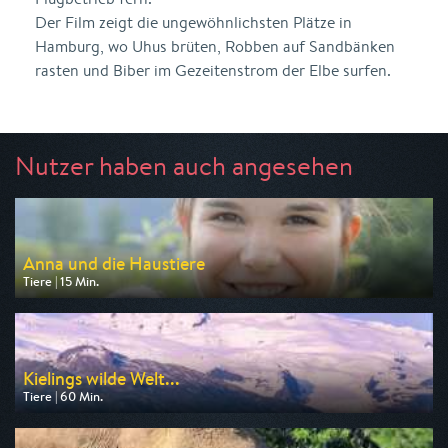
Der Film zeigt die ungewöhnlichsten Plätze in
Hamburg, wo Uhus brüten, Robben auf Sandbänken
rasten und Biber im Gezeitenstrom der Elbe surfen.
Nutzer haben auch angesehen
Anna und die Haustiere
Tiere | 15 Min.
Ausgestrahlt von ARD
am 08.08.2026, 07:40
Kielings wilde Welt...
Tiere | 60 Min.
Ausgestrahlt von 3sat
am 09.08.2026, 06:15