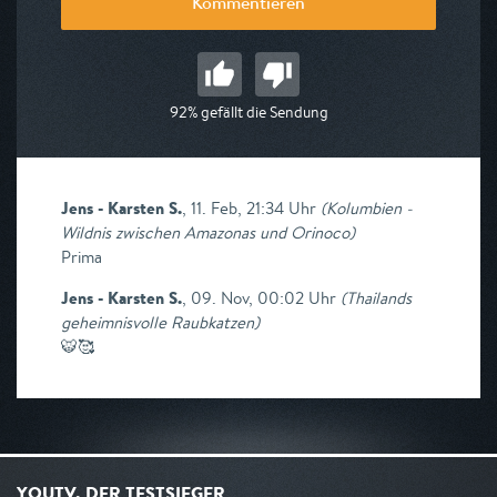
Kommentieren
92% gefällt die Sendung
Jens - Karsten S.
,
11. Feb, 21:34 Uhr
(
Kolumbien -
Wildnis zwischen Amazonas und Orinoco
)
Prima
Jens - Karsten S.
,
09. Nov, 00:02 Uhr
(
Thailands
geheimnisvolle Raubkatzen
)
🐯🥰
YOUTV, DER TESTSIEGER