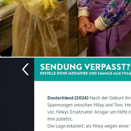
SENDUNG VERPASST?
ERSTELLE DEINE MEDIATHEK UND SAMMLE ALLE
FOL
Deutschland (2026)
Nach der Geburt ihr
Spannungen zwischen Nilay und Tom. He
vor, Nilays Ersatzvater Ansgar um Hilfe 
ihm zutiefst.
Die Lage eskaliert, als Nilay wegen eine