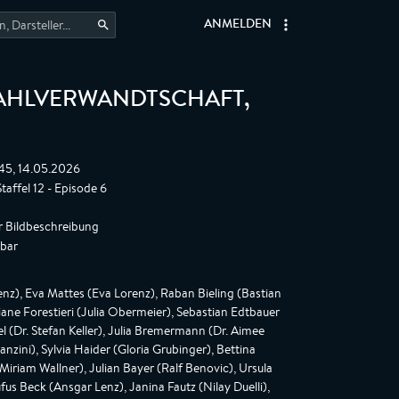
ANMELDEN
WAHLVERWANDTSCHAFT
,
:45, 14.05.2026
affel 12 - Episode 6
r Bildbeschreibung
gbar
nz), Eva Mattes (Eva Lorenz), Raban Bieling (Bastian
Liane Forestieri (Julia Obermeier), Sebastian Edtbauer
l (Dr. Stefan Keller), Julia Bremermann (Dr. Aimee
ini), Sylvia Haider (Gloria Grubinger), Bettina
(Miriam Wallner), Julian Bayer (Ralf Benovic), Ursula
us Beck (Ansgar Lenz), Janina Fautz (Nilay Duelli),