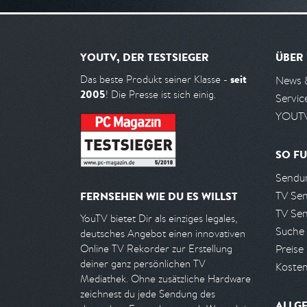
YOUTV, DER TESTSIEGER
ÜBER
seit
Das beste Produkt seiner Klasse -
News 
2005
! Die Presse ist sich einig.
Servic
YOUTV
SO FU
Sendun
TV Se
FERNSEHEN WIE DU ES WILLST
TV Se
YouTV bietet Dir als einziges legales,
Suche
deutsches Angebot einen innovativen
Preise
Online TV Rekorder zur Erstellung
deiner ganz persönlichen TV
Kosten
Mediathek. Ohne zusätzliche Hardware
zeichnest du jede Sendung des
ALLG