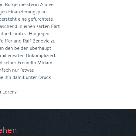
on Bürgermeisterin Aimee
higen Finanzierungsplan
bersteht eine gefürchtete
aschend in einen zarten Flirt
undheitsamtes. Hingegen
feiffer und Ralf Benovic zu
en den beiden überhaupt
milienvater. Unkompliziert
nd seiner Freundin Miriam
nfach nur "etwas
ie ihn damit unter Druck
a Lorenz"
ehen