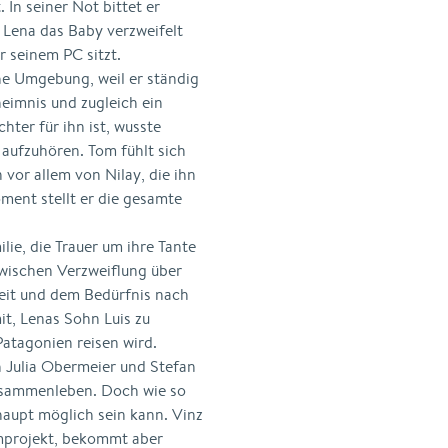
 In seiner Not bittet er
 Lena das Baby verzweifelt
 seinem PC sitzt.
ne Umgebung, weil er ständig
heimnis und zugleich ein
chter für ihn ist, wusste
 aufzuhören. Tom fühlt sich
 vor allem von Nilay, die ihn
ent stellt er die gesamte
ilie, die Trauer um ihre Tante
zwischen Verzweiflung über
eit und dem Bedürfnis nach
it, Lenas Sohn Luis zu
Patagonien reisen wird.
 Julia Obermeier und Stefan
usammenleben. Doch wie so
rhaupt möglich sein kann. Vinz
mprojekt, bekommt aber