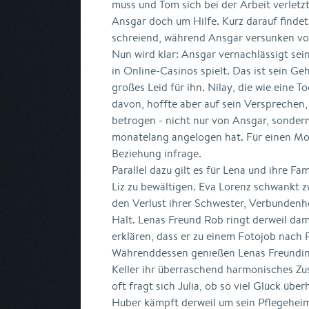
muss und Tom sich bei der Arbeit verletzt.
Ansgar doch um Hilfe. Kurz darauf findet
schreiend, während Ansgar versunken vor
Nun wird klar: Ansgar vernachlässigt sei
in Online-Casinos spielt. Das ist sein Ge
großes Leid für ihn. Nilay, die wie eine To
davon, hoffte aber auf sein Versprechen,
betrogen - nicht nur von Ansgar, sondern
monatelang angelogen hat. Für einen Mom
Beziehung infrage.
Parallel dazu gilt es für Lena und ihre Fam
Liz zu bewältigen. Eva Lorenz schwankt 
den Verlust ihrer Schwester, Verbundenh
Halt. Lenas Freund Rob ringt derweil dam
erklären, dass er zu einem Fotojob nach 
Währenddessen genießen Lenas Freundin
Keller ihr überraschend harmonisches Z
oft fragt sich Julia, ob so viel Glück übe
Huber kämpft derweil um sein Pflegehei