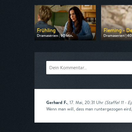
Frühling
Fleming - De
Dramaserien | 90 Min.
Dramaserien | 40
Ausgestrahlt von ZDF
Ausgestrahlt vo
am 09.08.2026, 20:15
am 11.08.2026, 2
Gerhard F.
,
17. Mai, 20:31 Uhr
(
Staffel 11 - E
Wenn man will, dass man runtergezogen eird, 