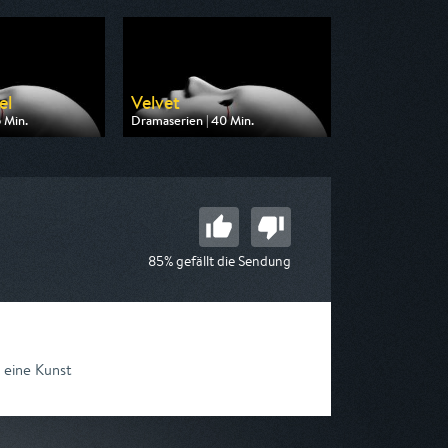
el
Velvet
 Min.
Dramaserien | 40 Min.
n One
Ausgestrahlt von One
17:05
am 09.08.2026, 07:25
85% gefällt die Sendung
h eine Kunst