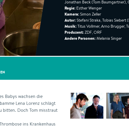
Jonathan Beck (Tom Baumgartner), Ch
Regie:
Esther Wenger
Kamera:
Simon Zeller
Autor:
Stefani Straka, Tobias Siebert
Musik:
Titus Vollmer, Arno Brugger,
Produzent:
ZDF, ORF
Andere Personen:
Melania Singer
GEN
es Babys wachsen die
bamme Lena Lorenz schlägt
zu bitten. Doch Tom misstraut
r Thrombose ins Krankenhaus