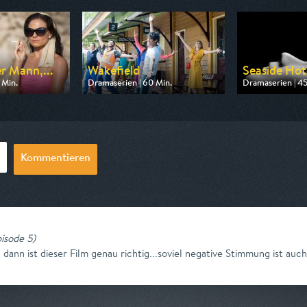
r Mann,...
Wakefield
Seaside Hot
 Min.
Dramaserien | 60 Min.
Dramaserien | 45
n One
Ausgestrahlt von arte
Ausgestrahlt vo
0:15
am 10.08.2026, 22:40
am 08.08.2026, 
Kommentieren
pisode 5
)
dann ist dieser Film genau richtig...soviel negative Stimmung ist auc