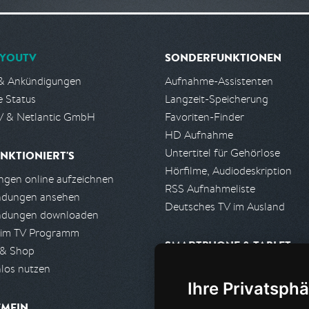
YOUTV
SONDERFUNKTIONEN
& Ankündigungen
Aufnahme-Assistenten
e Status
Langzeit-Speicherung
 & Netlantic GmbH
Favoriten-Finder
HD Aufnahme
Untertitel für Gehörlose
NKTIONIERT'S
Hörfilme, Audiodeskription
gen online aufzeichnen
RSS Aufnahmeliste
ndungen ansehen
Deutsches TV im Ausland
ndungen downloaden
 im TV Programm
SMARTPHONE & TABLET
 & Shop
los nutzen
iPhone, iPad App
Ihre Privatsphä
Android App
EMEIN