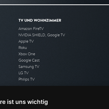
TV UND WOHNZIMMER
Amazon FireTV
NVIDIA SHIELD, Google TV
Apple TV
Roku
Xbox One
Google Cast
Samsung TV
LG TV
Philips TV
PRESSE
re ist uns wichtig
Presseanfrage stellen
Pressespiegel