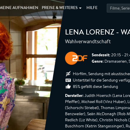
MEINE
AUFNAHMEN
PREISE &
WEITERES
HILFE
LENA LORENZ - 
Wahlverwandtschaft
Sendezeit:
20:15 - 21
Genre:
Dramaserien, St
Hörfilm, Sendung mit akustische
Untertitel für die Sendung verfü
85% gefällt diese Sendung
Darsteller:
Judith Hoersch (Lena Lore
Pfeiffer), Michael Roll (Vinz Huber), 
(Schorschi Striebel), Thomas Limpinse
Benzweiler), Seán McDonagh (Rob Manz
Redlich (Liz White), Christin Nichols 
Buschhorn (Katrin Stangassinger), Ruf