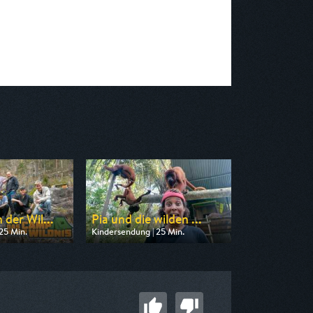
der Wil...
Pia und die wilden ...
25 Min.
Kindersendung | 25 Min.
on WDR
Ausgestrahlt von KiKA
07:55
am 09.08.2026, 16:35