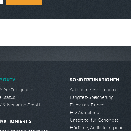
YOUTV
SONDERFUNKTIONEN
& Ankündigungen
Aufnahme-Assistenten
e Status
Langzeit-Speicherung
 & Netlantic GmbH
Favoriten-Finder
HD Aufnahme
Untertitel für Gehörlose
NKTIONIERT'S
Hörfilme, Audiodeskription