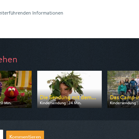
weiterführenden Informationen
ehen
e
Die Sendung mit dem...
Das Camp in 
20 Min.
Kindersendung | 24 Min.
Kindersendung | 
 KiKA
Ausgestrahlt von KiKA
Ausgestrahlt v
07:45
am 10.08.2026, 06:55
am 11.08.2026, 
Kommentieren