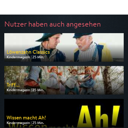
Nutzer haben auch angesehen
Löwenzahn Classics
Kindermagazin | 25 Min.
Ausgestrahlt von ZDF neo
am 10.08.2026, 07:25
Triff...
Kindermagazin | 25 Min.
Ausgestrahlt von KiKA
am 10.08.2026, 13:15
Wissen macht Ah!
Kindermagazin | 25 Min.
Ausgestrahlt von WDR