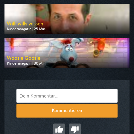
am 10.08.2026, 07:10
Willi wills wissen
Kindermagazin | 25 Min.
Ausgestrahlt von ARD alpha
am 10.08.2026, 07:35
Woozle Goozle
Kindermagazin | 30 Min.
Ausgestrahlt von Super RTL
am 10.08.2026, 19:45
Kommentieren