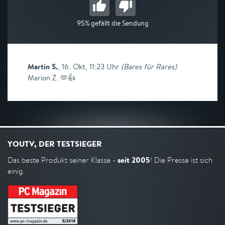
95% gefällt die Sendung
Martin S.
,
16. Okt, 11:23 Uhr
(
Bares für Rares
)
Marion Z. 🫶👍
YOUTV, DER TESTSIEGER
seit 2005
Das beste Produkt seiner Klasse -
! Die Presse ist sich
einig.