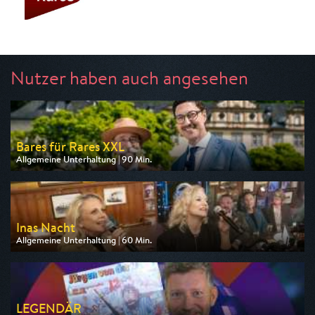
Nutzer haben auch angesehen
Bares für Rares XXL
Allgemeine Unterhaltung | 90 Min.
Ausgestrahlt von ZDF
am 12.08.2026, 20:15
Inas Nacht
Allgemeine Unterhaltung | 60 Min.
Ausgestrahlt von ARD
am 08.08.2026, 23:40
LEGENDÄR