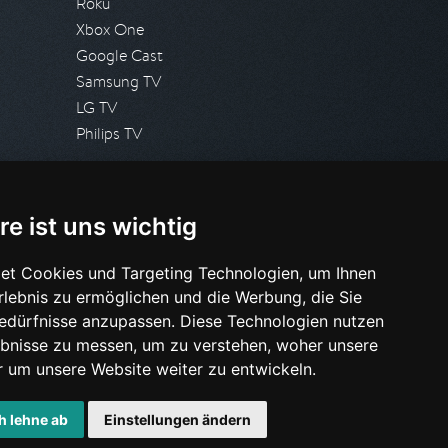
Roku
Xbox One
Google Cast
Samsung TV
LG TV
Philips TV
PRESSE
re ist uns wichtig
Presseanfrage stellen
Pressespiegel
et Cookies und Targeting Technologien, um Ihnen
Erlebnis zu ermöglichen und die Werbung, die Sie
HILFE & SUPPORT
Bedürfnisse anzupassen. Diese Technologien nutzen
Häufig gestellte Fragen
bnisse zu messen, um zu verstehen, woher unsere
Anfrage stellen
um unsere Website weiter zu entwickeln.
h lehne ab
Einstellungen ändern