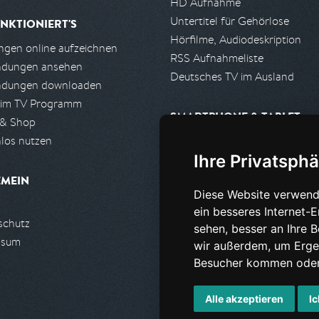
HD Aufnahme
Untertitel für Gehörlose
NKTIONIERT'S
Hörfilme, Audiodeskription
gen online aufzeichnen
RSS Aufnahmeliste
ndungen ansehen
Deutsches TV im Ausland
ndungen downloaden
 im TV Programm
SMARTPHONE & TABLET
 & Shop
los nutzen
iPhone, iPad App
Ihre Privatsphä
Android App
EMEIN
Diese Website verwend
PARTNER
ein besseres Internet-
schutz
Partnerliste
sehen, besser an Ihre 
ssum
Partner werden
wir außerdem, um Erge
Besucher kommen oder 
Alle akzeptieren
Ic