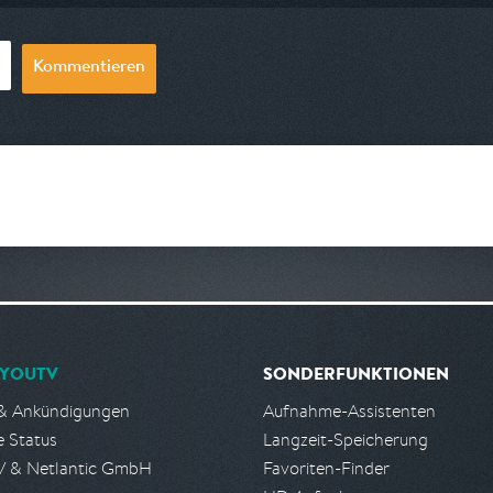
Kommentieren
YOUTV
SONDERFUNKTIONEN
& Ankündigungen
Aufnahme-Assistenten
e Status
Langzeit-Speicherung
 & Netlantic GmbH
Favoriten-Finder