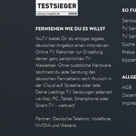
SO FU
Sendun
TV Se
FERNSEHEN WIE DU ES WILLST
TV Se
YouTV bietet Dir als einziges legales,
Suche
deutsches Angebot einen innovativen
Preise
Online TV Rekorder zur Erstellung
deiner ganz persönlichen TV
Kosten
Mediathek. Ohne zusätzliche Hardware
zeichnest du jede Sendung des
ALLG
deutschen Fernsehens nach Wunsch in
der Cloud auf. Streame oder lade
AGB
Deine Lieblings TV Sendungen jederzeit
Daten
via Mac, PC, Tablet, Smartphone oder
Impre
Smart-TV - weltweit!
Partner: Deutsche Telekom, Vodafone,
NVIDIA und Weitere.