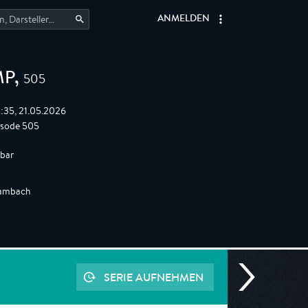
ANMELDEN
505
MP
,
:35, 21.05.2026
isode 505
gbar
rambach
SERIE AUFNEHMEN