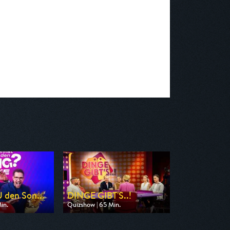
 den Son...
DINGE GIBT'S..!
in.
Quizshow | 65 Min.
 Pro 7
Ausgestrahlt von RTLZWEI
22:40
am 13.08.2026, 21:15