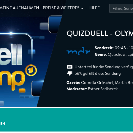
MEINE
AUFNAHMEN
PREISE &
WEITERES
HILFE
QUIZDUELL - OLY
Sendezeit:
09:45 - 10
Genre:
Quizshow, Ep
Untertitel für die Sendung verfü
56% gefällt diese Sendung
Gaeste:
Cornelia Gröschel, Martin B
Moderator:
Esther Sedlaczek
GEN