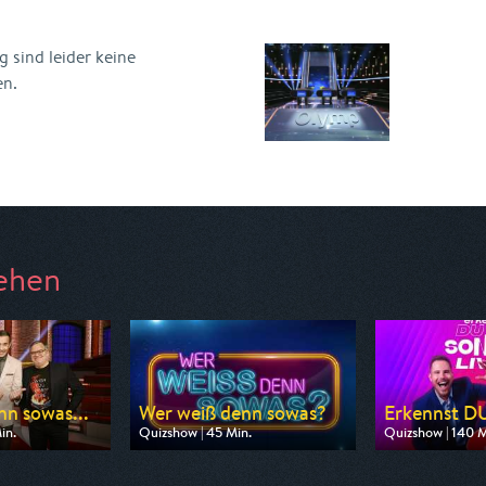
 sind leider keine
en.
ehen
nn sowas...
Wer weiß denn sowas?
Erkennst DU
in.
Quizshow | 45 Min.
Quizshow | 140 M
 BR
Ausgestrahlt von WDR
Ausgestrahlt von
0:15
am 10.08.2026, 09:40
am 11.08.2026, 