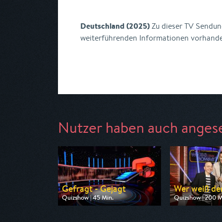
Deutschland (2025)
Zu dieser TV Sendung
weiterführenden Informationen vorhand
Nutzer haben auch anges
Gefragt - Gejagt
Wer weiß de
Quizshow | 45 Min.
Quizshow | 200 M
Ausgestrahlt von ARD
Ausgestrahlt von
am 11.08.2026, 11:15
am 12.08.2026, 2