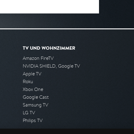
TV UND WOHNZIMMER
Amazon FireTV
NVIDIA SHIELD, Google TV
Apple TV
Roku
Xbox One
Google Cast
Samsung TV
LG TV
Philips TV