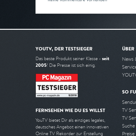
YOUTV, DER TESTSIEGER
ÜBER
seit
Das beste Produkt seiner Klasse -
News 
2005
! Die Presse ist sich einig.
Servic
YOUTV
SO FU
Sendun
TV Se
FERNSEHEN WIE DU ES WILLST
TV Se
YouTV bietet Dir als einziges legales,
Suche
deutsches Angebot einen innovativen
Preise
Online TV Rekorder zur Erstellung