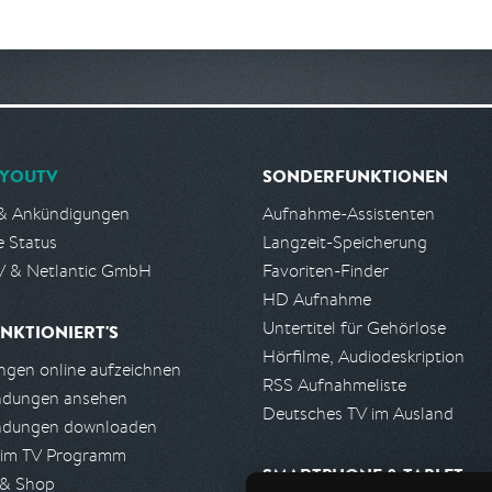
YOUTV
SONDERFUNKTIONEN
& Ankündigungen
Aufnahme-Assistenten
e Status
Langzeit-Speicherung
 & Netlantic GmbH
Favoriten-Finder
HD Aufnahme
Untertitel für Gehörlose
NKTIONIERT'S
Hörfilme, Audiodeskription
gen online aufzeichnen
RSS Aufnahmeliste
ndungen ansehen
Deutsches TV im Ausland
ndungen downloaden
 im TV Programm
SMARTPHONE & TABLET
 & Shop