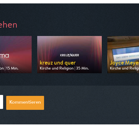
ehen
kreuz und quer
Joyce Meyer 
n | 15 Min.
Kirche und Religion | 35 Min.
Kirche und Religi
 ARD alpha
Ausgestrahlt von ARD alpha
Ausgestrahlt von
18:45
am 10.08.2026, 13:30
am 09.08.2026,
Kommentieren