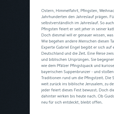
Ostern, Himmelfahrt, Pfingsten, Weihnach
Jahrhunderten den Jahreslauf prägen. Für 
selbstverständlich im Jahreslauf. So auc
Pfingsten feiert er seit jeher in seiner 
Doch diesmal will er genauer wissen, was 
Wie begehen andere Menschen diesen Ta
Experte Gabriel Engel begibt er sich auf
Deutschland und die Zeit. Eine Reise zw
und biblischen Ursprüngen. Sie begegne
wie dem Pfälzer Pfingstquack und kurio
bayerischen Suppenbrunzer - und stoßen
Traditionen rund um die Pfingstzeit. Die 
weit zurück ins biblische Jerusalem, zu d
jeder feiert dieses Fest bewusst. Doch d
dahinter wirken bis heute nach. Ob Guid
neu für sich entdeckt, bleibt offen.