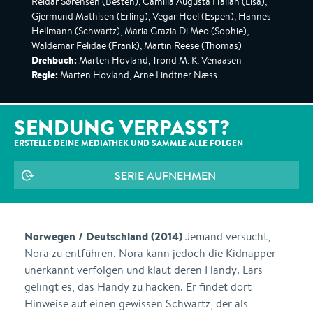
Reidar Sørensen (Besten), Camilla Augusta Hallan (Lisa),
Gjermund Mathisen (Erling), Vegar Hoel (Espen), Hannes
Hellmann (Schwartz), Maria Grazia Di Meo (Sophie),
Waldemar Felidae (Frank), Martin Reese (Thomas)
Drehbuch:
Marten Hovland, Trond M. K. Venaasen
Regie:
Marten Hovland, Arne Lindtner Næss
SENDUNG VERPASST?
ERSTELLE DEINE MEDIATHEK UND SAMMLE ALLE
FOLGEN
SERIE AUFNEHMEN
Norwegen / Deutschland (2014)
Jemand versucht,
Nora zu entführen. Nora kann jedoch die Kidnapper
unerkannt verfolgen und klaut deren Handy. Lars
gelingt es, das Handy zu hacken. Er findet dort
Hinweise auf einen gewissen Schwartz, der als