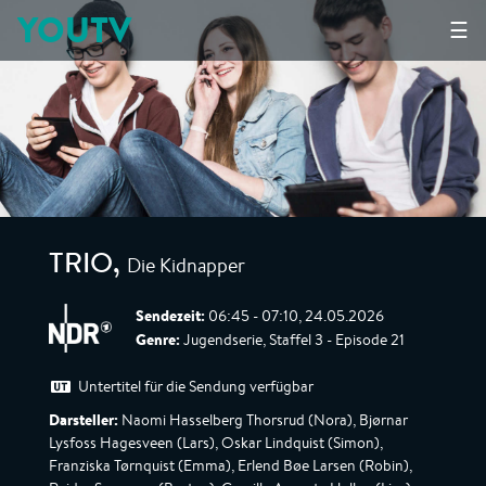
YOUTV
☰
Die Kidnapper
TRIO
,
Sendezeit:
06:45 - 07:10, 24.05.2026
Genre:
Jugendserie, Staffel 3 - Episode 21
Untertitel für die Sendung verfügbar
Darsteller:
Naomi Hasselberg Thorsrud (Nora), Bjørnar
Lysfoss Hagesveen (Lars), Oskar Lindquist (Simon),
Franziska Tørnquist (Emma), Erlend Bøe Larsen (Robin),