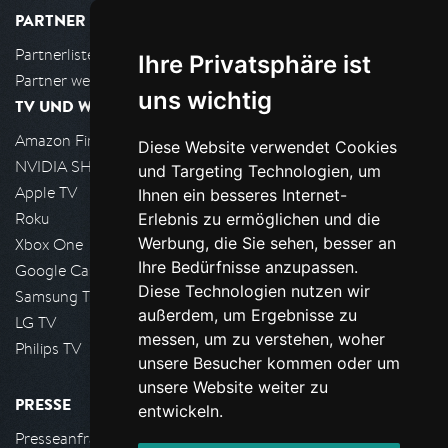
PARTNER
Partnerliste
Ihre Privatsphäre ist
Partner werden
uns wichtig
TV UND WOHNZIMMER
Amazon FireTV
Diese Website verwendet Cookies
NVIDIA SHIELD, Google TV
und Targeting Technologien, um
Apple TV
Ihnen ein besseres Internet-
Roku
Erlebnis zu ermöglichen und die
Werbung, die Sie sehen, besser an
Xbox One
Ihre Bedürfnisse anzupassen.
Google Cast
Diese Technologien nutzen wir
Samsung TV
außerdem, um Ergebnisse zu
LG TV
messen, um zu verstehen, woher
Philips TV
unsere Besucher kommen oder um
unsere Website weiter zu
PRESSE
entwickeln.
Presseanfrage stellen