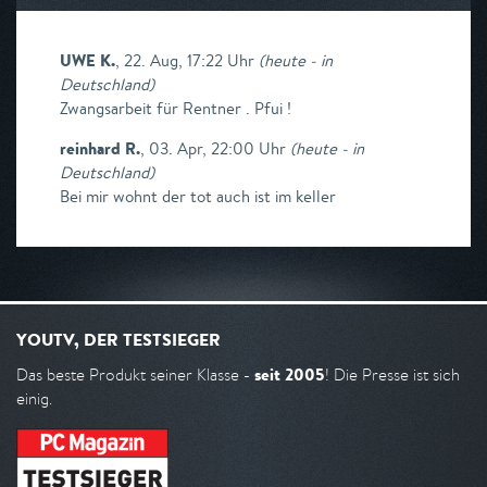
UWE K.
,
22. Aug, 17:22 Uhr
(
heute - in
Deutschland
)
Zwangsarbeit für Rentner . Pfui !
reinhard R.
,
03. Apr, 22:00 Uhr
(
heute - in
Deutschland
)
Bei mir wohnt der tot auch ist im keller
YOUTV, DER TESTSIEGER
seit 2005
Das beste Produkt seiner Klasse -
! Die Presse ist sich
einig.