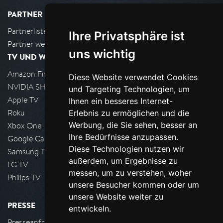
PARTNER
Partnerliste
Ihre Privatsphäre ist
Partner werden
uns wichtig
TV UND WOHNZIMMER
Amazon FireTV
Diese Website verwendet Cookies
NVIDIA SHIELD, Google TV
und Targeting Technologien, um
Apple TV
Ihnen ein besseres Internet-
Roku
Erlebnis zu ermöglichen und die
Werbung, die Sie sehen, besser an
Xbox One
Ihre Bedürfnisse anzupassen.
Google Cast
Diese Technologien nutzen wir
Samsung TV
außerdem, um Ergebnisse zu
LG TV
messen, um zu verstehen, woher
Philips TV
unsere Besucher kommen oder um
unsere Website weiter zu
PRESSE
entwickeln.
Presseanfrage stellen