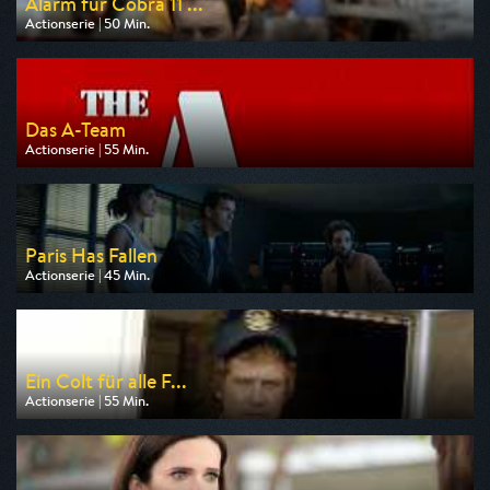
Alarm für Cobra 11 ...
Actionserie | 50 Min.
Ausgestrahlt von RTLup
am 09.08.2026, 20:15
Das A-Team
Actionserie | 55 Min.
Ausgestrahlt von Pro 7 Maxx
am 10.08.2026, 20:15
Paris Has Fallen
Actionserie | 45 Min.
Ausgestrahlt von ZDF
am 12.08.2026, 02:45
Ein Colt für alle F...
Actionserie | 55 Min.
Ausgestrahlt von Nitro
am 09.08.2026, 10:15