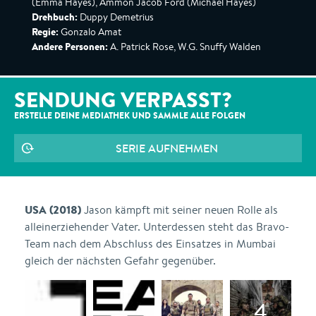
(Emma Hayes), Ammon Jacob Ford (Michael Hayes)
Drehbuch:
Duppy Demetrius
Regie:
Gonzalo Amat
Andere Personen:
A. Patrick Rose, W.G. Snuffy Walden
SENDUNG VERPASST?
ERSTELLE DEINE MEDIATHEK UND SAMMLE ALLE
FOLGEN
SERIE AUFNEHMEN
USA (2018)
Jason kämpft mit seiner neuen Rolle als
alleinerziehender Vater. Unterdessen steht das Bravo-
Team nach dem Abschluss des Einsatzes in Mumbai
gleich der nächsten Gefahr gegenüber.