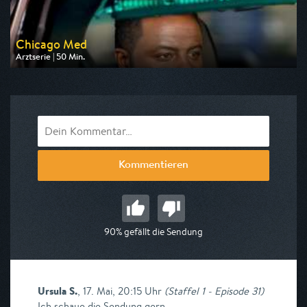
Chicago Med
Arztserie | 50 Min.
Ausgestrahlt von VOXup
am 08.08.2026, 20:15
Kommentieren
90% gefällt die Sendung
Ursula S.
,
17. Mai, 20:15 Uhr
(
Staffel 1 - Episode 31
)
Ich schaue die Sendung gern.