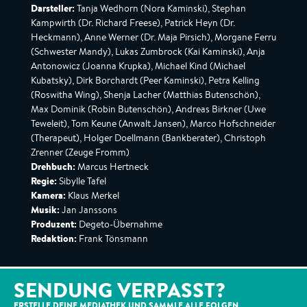
Darsteller:
Tanja Wedhorn (Nora Kaminski), Stephan
Kampwirth (Dr. Richard Freese), Patrick Heyn (Dr.
Heckmann), Anne Werner (Dr. Maja Pirsich), Morgane Ferru
(Schwester Mandy), Lukas Zumbrock (Kai Kaminski), Anja
Antonowicz (Joanna Krupka), Michael Kind (Michael
Kubatsky), Dirk Borchardt (Peer Kaminski), Petra Kelling
(Roswitha Wing), Shenja Lacher (Matthias Butenschön),
Max Dominik (Robin Butenschön), Andreas Birkner (Uwe
Teweleit), Tom Keune (Anwalt Jansen), Marco Hofschneider
(Therapeut), Holger Doellmann (Bankberater), Christoph
Zrenner (Zeuge Fromm)
Drehbuch:
Marcus Hertneck
Regie:
Sibylle Tafel
Kamera:
Klaus Merkel
Musik:
Jan Janssons
Produzent:
Degeto-Übernahme
Redaktion:
Frank Tönsmann
SENDUNG VERPASST?
ERSTELLE DEINE MEDIATHEK UND SAMMLE ALLE
FOLGEN