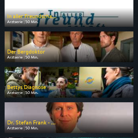
In aller Freundscha...
Arztserie | 50 Min.
Ausgestrahlt von ARD
am 06.08.2026, 15:10
Der Bergdoktor
Arztserie | 50 Min.
Ausgestrahlt von ZDF
am 08.08.2026, 19:25
Bettys Diagnose
Arztserie | 50 Min.
Ausgestrahlt von ZDF
am 07.08.2026, 19:25
Dr. Stefan Frank - ...
Arztserie | 50 Min.
Ausgestrahlt von RTLup
am 10.08.2026, 20:15