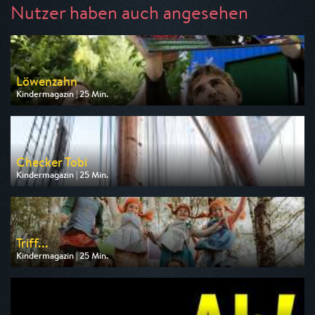
Nutzer haben auch angesehen
Löwenzahn
Kindermagazin | 25 Min.
Ausgestrahlt von ZDF
am 09.08.2026, 08:15
Checker Tobi
Kindermagazin | 25 Min.
Ausgestrahlt von KiKA
am 09.08.2026, 09:00
Triff...
Kindermagazin | 25 Min.
Ausgestrahlt von KiKA
am 10.08.2026, 13:15