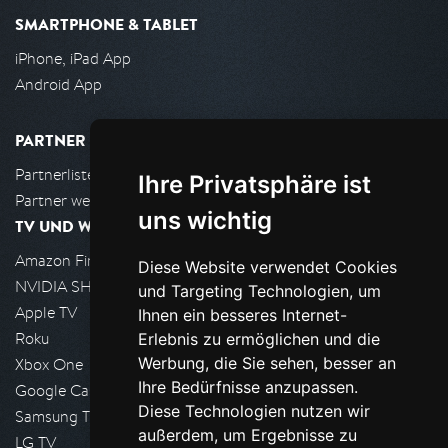
SMARTPHONE & TABLET
iPhone, iPad App
Android App
PARTNER
Partnerliste
Ihre Privatsphäre ist
Partner werden
uns wichtig
TV UND WOHNZIMMER
Amazon FireTV
Diese Website verwendet Cookies
NVIDIA SHIELD, Google TV
und Targeting Technologien, um
Apple TV
Ihnen ein besseres Internet-
Roku
Erlebnis zu ermöglichen und die
Werbung, die Sie sehen, besser an
Xbox One
Ihre Bedürfnisse anzupassen.
Google Cast
Diese Technologien nutzen wir
Samsung TV
außerdem, um Ergebnisse zu
LG TV