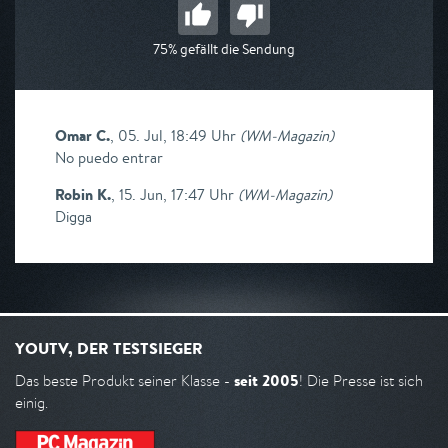
75% gefällt die Sendung
Omar C.
,
05. Jul, 18:49 Uhr
(
WM-Magazin
)
No puedo entrar
Robin K.
,
15. Jun, 17:47 Uhr
(
WM-Magazin
)
Digga
YOUTV, DER TESTSIEGER
seit 2005
Das beste Produkt seiner Klasse -
! Die Presse ist sich
einig.