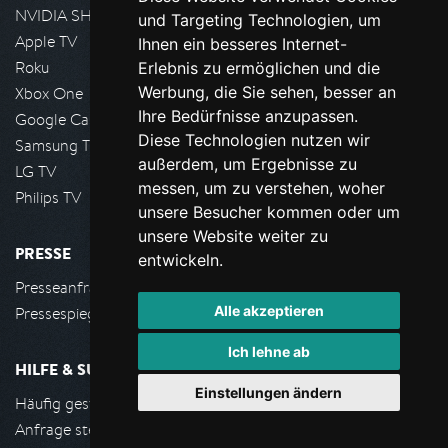
NVIDIA SHIELD, Google TV
und Targeting Technologien, um
Apple TV
Ihnen ein besseres Internet-
Roku
Erlebnis zu ermöglichen und die
Werbung, die Sie sehen, besser an
Xbox One
Ihre Bedürfnisse anzupassen.
Google Cast
Diese Technologien nutzen wir
Samsung TV
außerdem, um Ergebnisse zu
LG TV
messen, um zu verstehen, woher
Philips TV
unsere Besucher kommen oder um
unsere Website weiter zu
PRESSE
entwickeln.
Presseanfrage stellen
Alle akzeptieren
Pressespiegel
Ich lehne ab
HILFE & SUPPORT
Einstellungen ändern
Häufig gestellte Fragen
Anfrage stellen