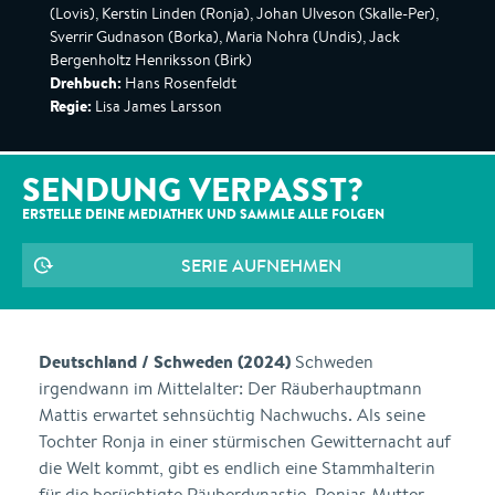
(Lovis), Kerstin Linden (Ronja), Johan Ulveson (Skalle-Per),
Sverrir Gudnason (Borka), Maria Nohra (Undis), Jack
Bergenholtz Henriksson (Birk)
Drehbuch:
Hans Rosenfeldt
Regie:
Lisa James Larsson
SENDUNG VERPASST?
ERSTELLE DEINE MEDIATHEK UND SAMMLE ALLE
FOLGEN
SERIE AUFNEHMEN
Deutschland / Schweden (2024)
Schweden
irgendwann im Mittelalter: Der Räuberhauptmann
Mattis erwartet sehnsüchtig Nachwuchs. Als seine
Tochter Ronja in einer stürmischen Gewitternacht auf
die Welt kommt, gibt es endlich eine Stammhalterin
für die berüchtigte Räuberdynastie. Ronjas Mutter