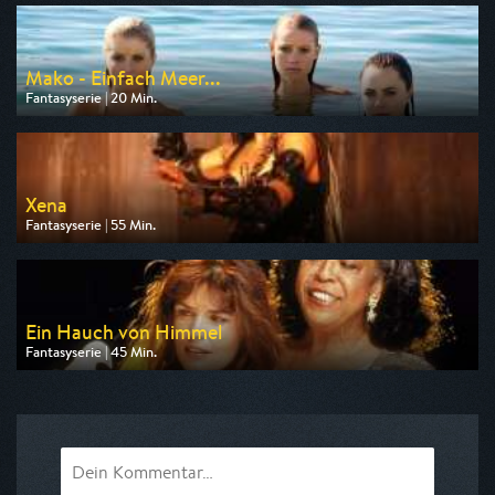
am 10.08.2026, 06:35
Mako - Einfach Meer...
Fantasyserie | 20 Min.
Ausgestrahlt von ZDF neo
am 11.08.2026, 06:55
Xena
Fantasyserie | 55 Min.
Ausgestrahlt von Tele 5
am 09.08.2026, 14:15
Ein Hauch von Himmel
Fantasyserie | 45 Min.
Ausgestrahlt von Bibel TV
am 10.08.2026, 19:20