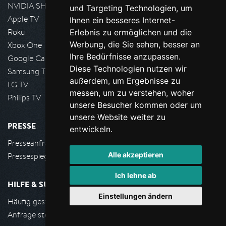
NVIDIA SHIELD, Google TV
und Targeting Technologien, um
Apple TV
Ihnen ein besseres Internet-
Roku
Erlebnis zu ermöglichen und die
Werbung, die Sie sehen, besser an
Xbox One
Ihre Bedürfnisse anzupassen.
Google Cast
Diese Technologien nutzen wir
Samsung TV
außerdem, um Ergebnisse zu
LG TV
messen, um zu verstehen, woher
Philips TV
unsere Besucher kommen oder um
unsere Website weiter zu
PRESSE
entwickeln.
Presseanfrage stellen
Alle akzeptieren
Pressespiegel
Ich lehne ab
HILFE & SUPPORT
Einstellungen ändern
Häufig gestellte Fragen
Anfrage stellen