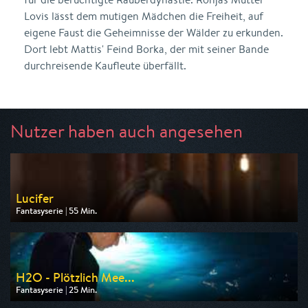
Lovis lässt dem mutigen Mädchen die Freiheit, auf
eigene Faust die Geheimnisse der Wälder zu erkunden.
Dort lebt Mattis' Feind Borka, der mit seiner Bande
durchreisende Kaufleute überfällt.
Nutzer haben auch angesehen
Lucifer
Fantasyserie | 55 Min.
Ausgestrahlt von Super RTL
am 09.08.2026, 20:15
H2O - Plötzlich Mee...
Fantasyserie | 25 Min.
Ausgestrahlt von ZDF neo