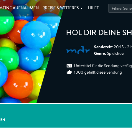
MEINE
AUFNAHMEN
PREISE &
WEITERES
HILFE
HOL DIR DEINE S
Sendezeit:
20:15 - 21
Genre:
Spielshow
Untertitel für die Sendung verfü
100% gefällt diese Sendung
GEN