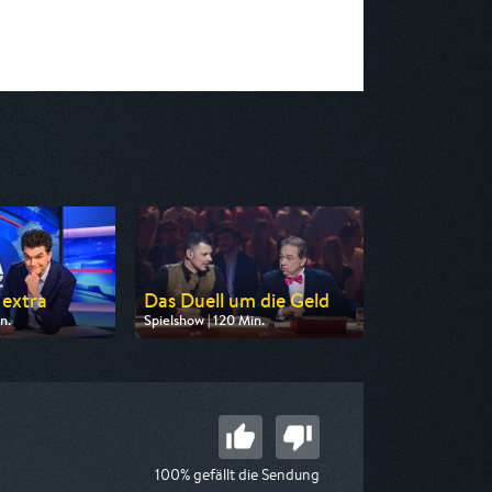
extra
Das Duell um die Geld
n.
Spielshow | 120 Min.
n ZDF neo
Ausgestrahlt von Pro 7
 21:40
am 09.08.2026, 00:20
100% gefällt die Sendung