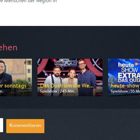
ie Menschen der Region in
ehen
r sonntags
Das Duell um die We...
heute-show 
n.
Spielshow | 245 Min.
Spielshow | 55 Mi
n ARD
Ausgestrahlt von Pro 7
Ausgestrahlt vo
10:03
am 08.08.2026, 20:15
am 06.08.2026,
Kommentieren