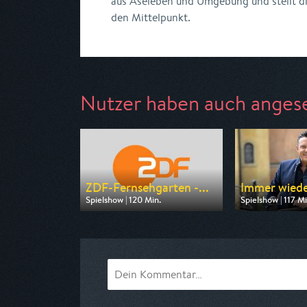
aus Aseleben und Umgebung und stellt d
den Mittelpunkt.
Nutzer haben auch anges
ZDF-Fernsehgarten -...
Immer wiede
Spielshow | 120 Min.
Spielshow | 117 Mi
Ausgestrahlt von ZDF
Ausgestrahlt vo
am 09.08.2026, 12:00
am 09.08.2026, 