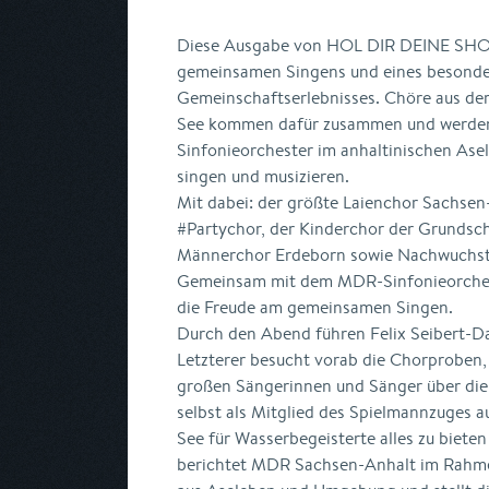
Diese Ausgabe von HOL DIR DEINE SHOW
gemeinsamen Singens und eines besonde
Gemeinschaftserlebnisses. Chöre aus de
See kommen dafür zusammen und werde
Sinfonieorchester im anhaltinischen Ase
singen und musizieren.
Mit dabei: der größte Laienchor Sachse
#Partychor, der Kinderchor der Grundsch
Männerchor Erdeborn sowie Nachwuchsta
Gemeinsam mit dem MDR-Sinfonieorchest
die Freude am gemeinsamen Singen.
Durch den Abend führen Felix Seibert-Da
Letzterer besucht vorab die Chorproben,
großen Sängerinnen und Sänger über die S
selbst als Mitglied des Spielmannzuges a
See für Wasserbegeisterte alles zu bieten
berichtet MDR Sachsen-Anhalt im Rahme