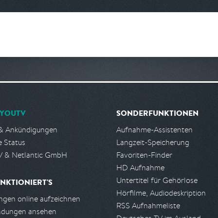
YOUTV
SONDERFUNKTIONEN
& Ankündigungen
Aufnahme-Assistenten
e Status
Langzeit-Speicherung
 & Netlantic GmbH
Favoriten-Finder
HD Aufnahme
Untertitel für Gehörlose
NKTIONIERT'S
Hörfilme, Audiodeskription
gen online aufzeichnen
RSS Aufnahmeliste
ndungen ansehen