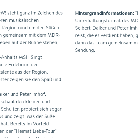
! steht ganz im Zeichen des
Hintergrundinformationen:
"
ren musikalischen
Unterhaltungsformat des MDR
r Region rund um den Süßen
Seibert-Daiker und Peter Im
n gemeinsam mit dem MDR-
reist, die es verdient haben
leben auf der Bühne stehen,
dann das Team gemeinsam mit
Sendung.
n-Anhalts MSH Singt
ule Erdeborn, der
lente aus der Region.
er zeigen sie den Spaß und
iker und Peter Imhof.
 schaut den kleinen und
chulter, probiert sich sogar
us und zeigt, was der Süße
 hat. Bereits im Vorfeld
n der "Heimat.Liebe-Tour"