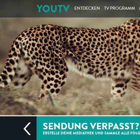
YOUTV
ENTDECKEN
TV PROGRAMM
SENDUNG VERPASST?
ERSTELLE DEINE MEDIATHEK UND SAMMLE ALLE
FOL