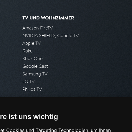
TV UND WOHNZIMMER
Amazon FireTV
NVIDIA SHIELD, Google TV
Apple TV
Roku
Xbox One
Google Cast
Samsung TV
LG TV
Philips TV
PRESSE
re ist uns wichtig
Presseanfrage stellen
Pressespiegel
et Cookies und Targeting Technologien, um Ihnen