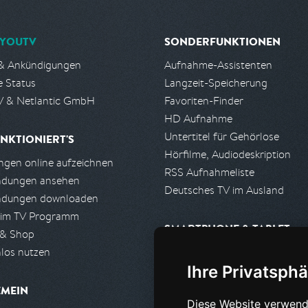
YOUTV
SONDERFUNKTIONEN
& Ankündigungen
Aufnahme-Assistenten
e Status
Langzeit-Speicherung
 & Netlantic GmbH
Favoriten-Finder
HD Aufnahme
Untertitel für Gehörlose
NKTIONIERT'S
Hörfilme, Audiodeskription
gen online aufzeichnen
RSS Aufnahmeliste
ndungen ansehen
Deutsches TV im Ausland
ndungen downloaden
 im TV Programm
SMARTPHONE & TABLET
 & Shop
los nutzen
iPhone, iPad App
Ihre Privatsphä
Android App
EMEIN
Diese Website verwend