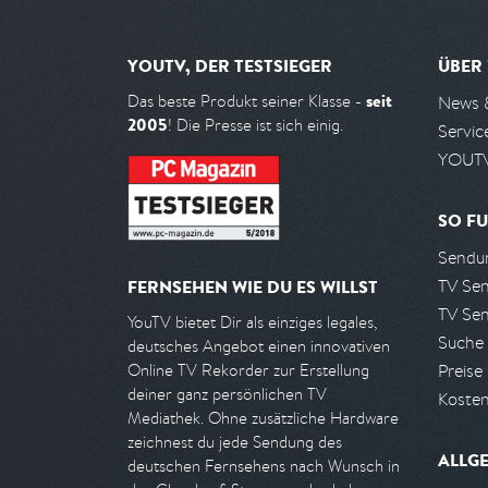
YOUTV, DER TESTSIEGER
ÜBER
seit
Das beste Produkt seiner Klasse -
News 
2005
! Die Presse ist sich einig.
Servic
YOUTV
SO FU
Sendun
TV Se
FERNSEHEN WIE DU ES WILLST
TV Se
YouTV bietet Dir als einziges legales,
Suche
deutsches Angebot einen innovativen
Preise
Online TV Rekorder zur Erstellung
deiner ganz persönlichen TV
Kosten
Mediathek. Ohne zusätzliche Hardware
zeichnest du jede Sendung des
ALLG
deutschen Fernsehens nach Wunsch in