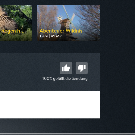
 Regen h...
Abenteuer Wildnis
Tiere | 45 Min.
 arte
Ausgestrahlt von BR
17:50
am 06.08.2026, 11:05
100% gefällt die Sendung