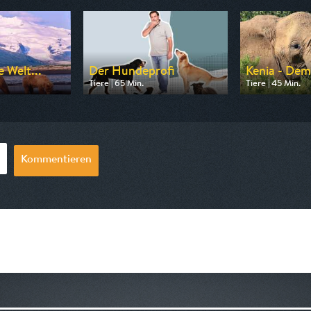
e Welt...
Der Hundeprofi
Kenia - Dem
Tiere | 65 Min.
Tiere | 45 Min.
3sat
Ausgestrahlt von VOX
Ausgestrahlt von
06:15
am 08.08.2026, 16:50
am 06.08.2026, 
Kommentieren