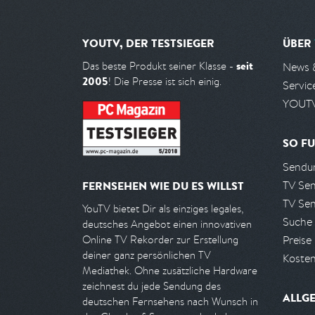
YOUTV, DER TESTSIEGER
ÜBER
seit
Das beste Produkt seiner Klasse -
News 
2005
! Die Presse ist sich einig.
Servic
YOUTV
SO FU
Sendun
TV Se
FERNSEHEN WIE DU ES WILLST
TV Se
YouTV bietet Dir als einziges legales,
Suche
deutsches Angebot einen innovativen
Preise
Online TV Rekorder zur Erstellung
deiner ganz persönlichen TV
Kosten
Mediathek. Ohne zusätzliche Hardware
zeichnest du jede Sendung des
ALLG
deutschen Fernsehens nach Wunsch in