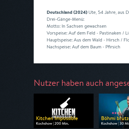
Deutschland (2024)
Ute, 54 Jahre, aus D
Drei-Gänge-Menü:
Motto: In Sachsen gewachsen
Vorspeise: Auf dem Feld - Pastinaken / Li
Hauptspeise: Aus dem Wald - Hirsch / Fl
Nachspeise: Auf dem Baum - Pfirsich
Nutzer haben auch anges
Kitchen Impossible
Böhmi brutzel
Kochshow | 200 Min.
Kochshow | 30 Mi
Ausgestrahlt von VOX
Ausgestrahlt von