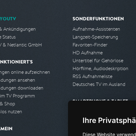
YOUTV
SONDERFUNKTIONEN
& Ankündigungen
Aufnahme-Assistenten
e Status
Langzeit-Speicherung
 & Netlantic GmbH
Favoriten-Finder
HD Aufnahme
Untertitel für Gehörlose
NKTIONIERT'S
Hörfilme, Audiodeskription
gen online aufzeichnen
RSS Aufnahmeliste
ndungen ansehen
Deutsches TV im Ausland
ndungen downloaden
 im TV Programm
SMARTPHONE & TABLET
 & Shop
los nutzen
iPhone, iPad App
Ihre Privatsphä
Android App
EMEIN
Diese Website verwend