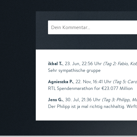
am 09.08.2026, 20:15
am 08.08.2026, 
ikbal T.
,
23. Jun, 22:56 Uhr
(
Tag 2: Fabio, Ko
Sehr sympathische gruppe
Agnieszka P.
,
22. Nov, 16:41 Uhr
(
Tag 5: Car
RTL Spendenmarathon for €23.077 Million
Jens G.
,
30. Jul, 21:36 Uhr
(
Tag 3: Philipp, 
Der Philipp ist ja mal richtig nachhaltig. Wirf