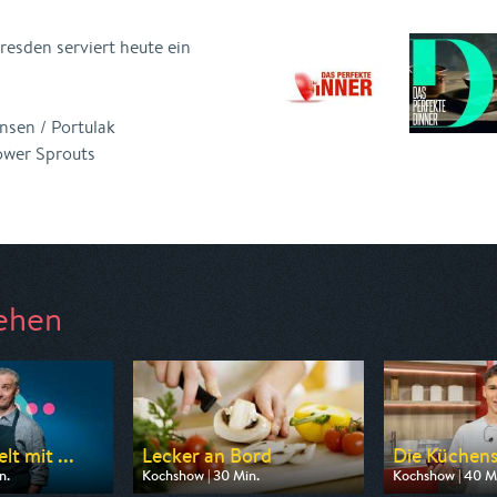
resden serviert heute ein
nsen / Portulak
ower Sprouts
ehen
t mit ...
Lecker an Bord
Die Küchens
n.
Kochshow | 30 Min.
Kochshow | 40 M
 ZDF neo
Ausgestrahlt von WDR
Ausgestrahlt vo