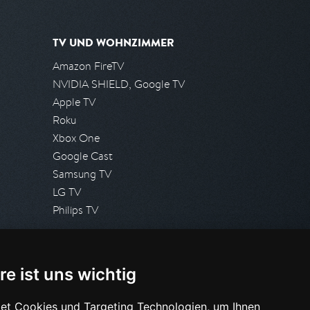
TV UND WOHNZIMMER
Amazon FireTV
NVIDIA SHIELD, Google TV
Apple TV
Roku
Xbox One
Google Cast
Samsung TV
LG TV
Philips TV
PRESSE
re ist uns wichtig
Presseanfrage stellen
Pressespiegel
et Cookies und Targeting Technologien, um Ihnen