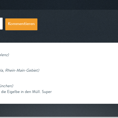
19:45
am 08.08.2026, 18:15
am 10.08.2026,
Kommentieren
blenz
)
ola, Rhein-Main-Gebiet
)
München
)
t die Eigelbe in den Müll. Super