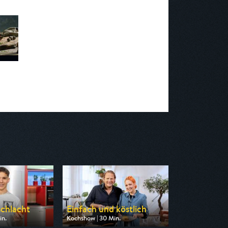
chlacht
Einfach und köstlich
in.
Kochshow | 30 Min.
n ZDF neo
Ausgestrahlt von WDR