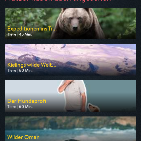
Expeditionen ins Ti...
Tiere | 45 Min.
Ausgestrahlt von NDR
am 12.08.2026, 20:15
Kielings wilde Welt...
Tiere | 60 Min.
Ausgestrahlt von 3sat
am 09.08.2026, 06:15
Der Hundeprofi
Tiere | 60 Min.
Ausgestrahlt von VOX
am 08.08.2026, 16:55
Wilder Oman