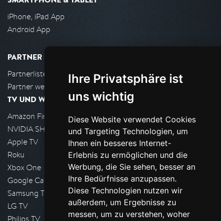
iPhone, iPad App
Android App
PARTNER
Partnerliste
Ihre Privatsphäre ist
Partner werden
uns wichtig
TV UND WOHNZIMMER
Amazon FireTV
Diese Website verwendet Cookies
NVIDIA SHIELD, Google TV
und Targeting Technologien, um
Apple TV
Ihnen ein besseres Internet-
Roku
Erlebnis zu ermöglichen und die
Werbung, die Sie sehen, besser an
Xbox One
Ihre Bedürfnisse anzupassen.
Google Cast
Diese Technologien nutzen wir
Samsung TV
außerdem, um Ergebnisse zu
LG TV
messen, um zu verstehen, woher
Philips TV