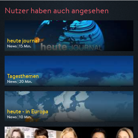
Nutzer haben auch angesehen
heute journal
News | 15 Min.
Ausgestrahlt von ZDF
am 08.08.2026, 23:15
Tagesthemen
News | 20 Min.
Ausgestrahlt von ARD
am 08.08.2026, 21:45
heute - in Europa
News | 10 Min.
Ausgestrahlt von ZDF
am 10.08.2026, 16:00