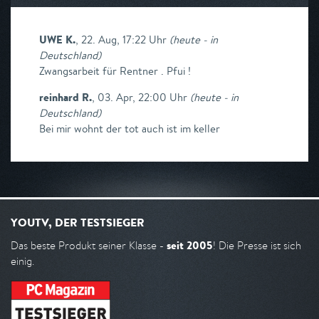
UWE K.
,
22. Aug, 17:22 Uhr
(
heute - in
Deutschland
)
Zwangsarbeit für Rentner . Pfui !
reinhard R.
,
03. Apr, 22:00 Uhr
(
heute - in
Deutschland
)
Bei mir wohnt der tot auch ist im keller
YOUTV, DER TESTSIEGER
seit 2005
Das beste Produkt seiner Klasse -
! Die Presse ist sich
einig.