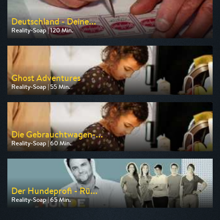
Deutschland - Deine...
Reality-Soap | 120 Min.
Ausgestrahlt von RTLZWEI
am 10.08.2026, 20:15
Ghost Adventures
Reality-Soap | 55 Min.
Ausgestrahlt von Tele 5
am 07.08.2026, 20:15
Die Gebrauchtwagen-...
Reality-Soap | 60 Min.
Ausgestrahlt von DMAX
am 10.08.2026, 20:15
Der Hundeprofi - Rü...
Reality-Soap | 65 Min.
Ausgestrahlt von VOX
am 08.08.2026, 19:10