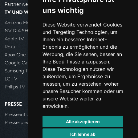
Partner werden
uns wichtig
TV UND WOHNZIMMER
Amazon FireTV
Diese Website verwendet Cookies
NVIDIA SHIELD, Google TV
und Targeting Technologien, um
Apple TV
Ihnen ein besseres Internet-
Roku
Erlebnis zu ermöglichen und die
Werbung, die Sie sehen, besser an
Xbox One
Ihre Bedürfnisse anzupassen.
Google Cast
Diese Technologien nutzen wir
Samsung TV
außerdem, um Ergebnisse zu
LG TV
messen, um zu verstehen, woher
Philips TV
unsere Besucher kommen oder um
unsere Website weiter zu
PRESSE
entwickeln.
Presseanfrage stellen
Alle akzeptieren
Pressespiegel
Ich lehne ab