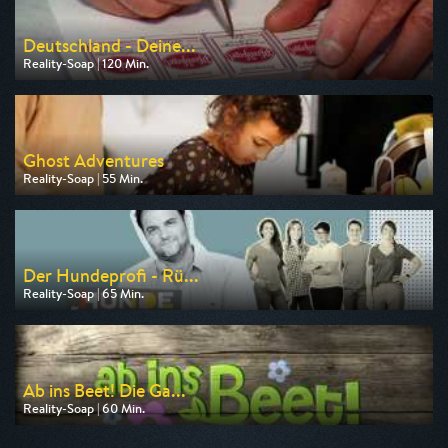
Deutschland - Deine...
Reality-Soap | 120 Min.
Ausgestrahlt von RTLZWEI
am 10.08.2026, 20:15
Ghost Adventures
Reality-Soap | 55 Min.
Ausgestrahlt von Tele 5
am 07.08.2026, 20:15
Der Hundeprofi - Rü...
Reality-Soap | 65 Min.
Ausgestrahlt von VOX
am 08.08.2026, 19:10
Ab ins Beet! Die Ga...
Reality-Soap | 60 Min.
Ausgestrahlt von VOX
am 09.08.2026, 18:10