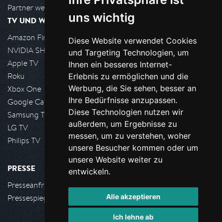
Partner werden
uns wichtig
TV UND WOHNZIMMER
Amazon FireTV
Diese Website verwendet Cookies
NVIDIA SHIELD, Google TV
und Targeting Technologien, um
Apple TV
Ihnen ein besseres Internet-
Roku
Erlebnis zu ermöglichen und die
Werbung, die Sie sehen, besser an
Xbox One
Ihre Bedürfnisse anzupassen.
Google Cast
Diese Technologien nutzen wir
Samsung TV
außerdem, um Ergebnisse zu
LG TV
messen, um zu verstehen, woher
Philips TV
unsere Besucher kommen oder um
unsere Website weiter zu
PRESSE
entwickeln.
Presseanfrage stellen
Alle akzeptieren
Pressespiegel
Ich lehne ab