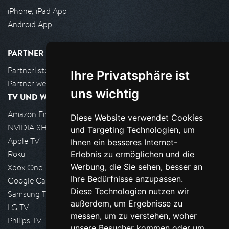
iPhone, iPad App
Android App
PARTNER
Partnerliste
Ihre Privatsphäre ist
Partner werden
uns wichtig
TV UND WOHNZIMMER
Amazon FireTV
Diese Website verwendet Cookies
NVIDIA SHIELD, Google TV
und Targeting Technologien, um
Apple TV
Ihnen ein besseres Internet-
Roku
Erlebnis zu ermöglichen und die
Werbung, die Sie sehen, besser an
Xbox One
Ihre Bedürfnisse anzupassen.
Google Cast
Diese Technologien nutzen wir
Samsung TV
außerdem, um Ergebnisse zu
LG TV
messen, um zu verstehen, woher
Philips TV
unsere Besucher kommen oder um