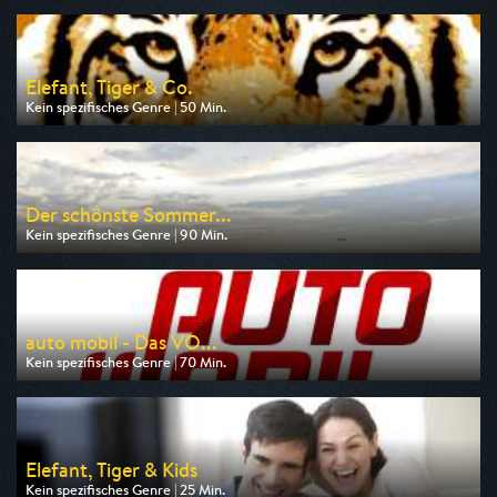
Elefant, Tiger & Co.
Kein spezifisches Genre | 50 Min.
Ausgestrahlt von ARD
am 07.08.2026, 16:10
Der schönste Sommer...
Kein spezifisches Genre | 90 Min.
Ausgestrahlt von MDR
am 09.08.2026, 20:15
auto mobil - Das VO...
Kein spezifisches Genre | 70 Min.
Ausgestrahlt von VOX
am 09.08.2026, 17:00
Elefant, Tiger & Kids
Kein spezifisches Genre | 25 Min.