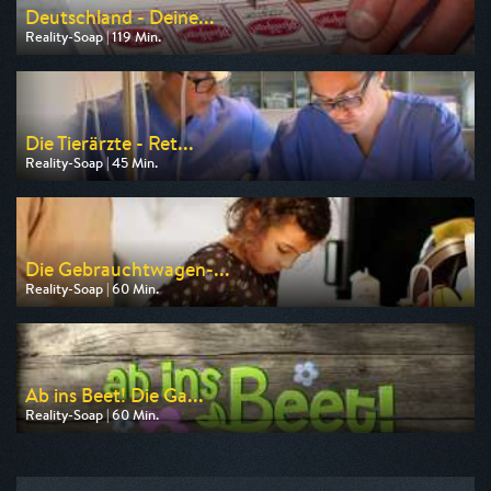
Deutschland - Deine...
Reality-Soap | 119 Min.
Ausgestrahlt von RTLZWEI
am 10.08.2026, 20:14
Die Tierärzte - Ret...
Reality-Soap | 45 Min.
Ausgestrahlt von HR
am 09.08.2026, 20:15
Die Gebrauchtwagen-...
Reality-Soap | 60 Min.
Ausgestrahlt von DMAX
am 10.08.2026, 20:15
Ab ins Beet! Die Ga...
Reality-Soap | 60 Min.
Ausgestrahlt von VOX
am 09.08.2026, 18:10