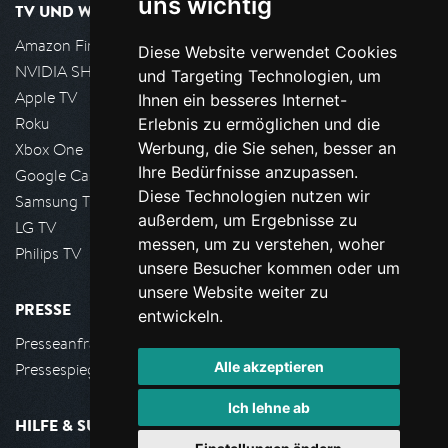
uns wichtig
TV UND WOHNZIMMER
Amazon FireTV
Diese Website verwendet Cookies
NVIDIA SHIELD, Google TV
und Targeting Technologien, um
Apple TV
Ihnen ein besseres Internet-
Roku
Erlebnis zu ermöglichen und die
Werbung, die Sie sehen, besser an
Xbox One
Ihre Bedürfnisse anzupassen.
Google Cast
Diese Technologien nutzen wir
Samsung TV
außerdem, um Ergebnisse zu
LG TV
messen, um zu verstehen, woher
Philips TV
unsere Besucher kommen oder um
unsere Website weiter zu
PRESSE
entwickeln.
Presseanfrage stellen
Alle akzeptieren
Pressespiegel
Ich lehne ab
HILFE & SUPPORT