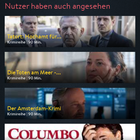
Nutzer haben auch angesehen
Tatort: Hochamt für...
Krimireihe | 90 Min.
Ausgestrahlt von BR
am 08.08.2026, 20:15
Die Toten am Meer -...
Krimireihe | 90 Min.
Ausgestrahlt von ARD
am 08.08.2026, 20:15
Der Amsterdam-Krimi
Krimireihe | 90 Min.
Ausgestrahlt von ARD
am 13.08.2026, 20:15