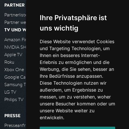
PARTNER
Partnerliste
Ihre Privatsphäre ist
Partner werden
uns wichtig
TV UND WOHNZIMMER
Amazon FireTV
Diese Website verwendet Cookies
NVIDIA SHIELD, Google TV
und Targeting Technologien, um
Apple TV
Ihnen ein besseres Internet-
Roku
Erlebnis zu ermöglichen und die
Werbung, die Sie sehen, besser an
Xbox One
Ihre Bedürfnisse anzupassen.
Google Cast
Diese Technologien nutzen wir
Samsung TV
außerdem, um Ergebnisse zu
LG TV
messen, um zu verstehen, woher
Philips TV
unsere Besucher kommen oder um
unsere Website weiter zu
PRESSE
entwickeln.
Presseanfrage stellen