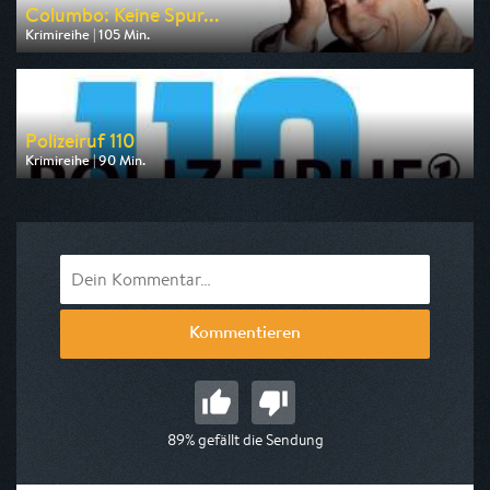
Columbo: Keine Spur...
Krimireihe | 105 Min.
Ausgestrahlt von RTLup
am 08.08.2026, 18:30
Polizeiruf 110
Krimireihe | 90 Min.
Ausgestrahlt von MDR
am 10.08.2026, 20:15
Kommentieren
89% gefällt die Sendung