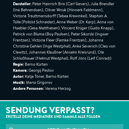
Darsteller:
Peter Heinrich Brix (Carl Sievers), Julia Brendler
(Ina Behrendsen), Oliver Wnuk (Hinnerk Feldmann),
Victoria Trauttmansdorff (Tabea Krawinkel), Stephan A.
Tölle (Polizist Schneider), Anne Weber (Dr. Karp), Anna von
Haebler (Gesa Matthiesen), Vincent Krüger (Guido Knapp),
Patrick von Blume (Boy Paulsen), Peter Sikorski (Ingwer
Frantzen), Victoria Fleer (Famke Frantzen), Johanna
Christine Gehlen (Inge Westphal), Anke Sevenich (Cleo von
Clawitz), Johannes Klaußner (Anselm Kreisrund), Ole
Schloßhauer (Helmut Westphal), Rolf Jöns (Leif Conradi)
Regie:
Berno Kürten
Kamera:
Georgij Pestov
Autor:
Katja Töner, Berno Kürten
Musik:
Mario Grigorov
Andere Personen:
Verena Herzog
SENDUNG VERPASST?
ERSTELLE DEINE MEDIATHEK UND SAMMLE ALLE
FOLGEN