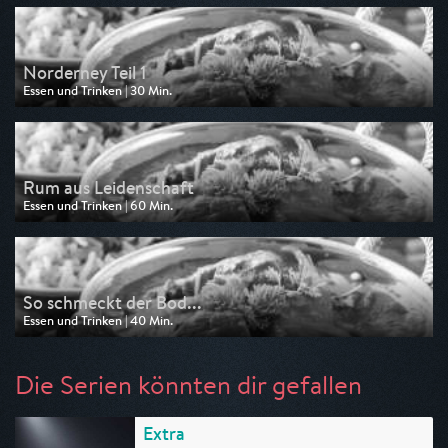
am 04.08.2026, 13:05
Norderney Teil 1
Essen und Trinken | 30 Min.
Ausgestrahlt von Anixe Plus
am 04.08.2026, 10:50
Rum aus Leidenschaft
Essen und Trinken | 60 Min.
Ausgestrahlt von Anixe Plus
am 04.08.2026, 00:05
So schmeckt der Bod...
Essen und Trinken | 40 Min.
Ausgestrahlt von Anixe Plus
am 03.08.2026, 23:25
Die Serien könnten dir gefallen
Extra