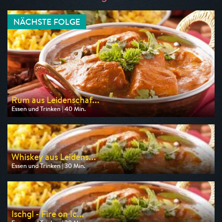
NÄCHSTE FOLGE
Rum aus Leidenschaf...
Essen und Trinken | 40 Min.
Ausgestrahlt von Anixe Plus
am 09.08.2026, 14:40
Whiskey aus Leidens...
Essen und Trinken | 30 Min.
Ausgestrahlt von Anixe Plus
am 10.08.2026, 10:50
Ischgl - Fire on Ic...