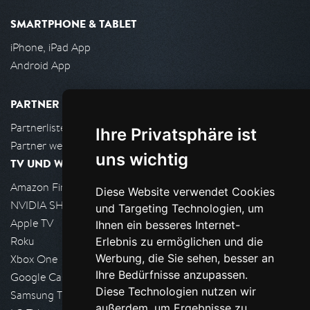
SMARTPHONE & TABLET
iPhone, iPad App
Android App
PARTNER
Partnerliste
Ihre Privatsphäre ist
Partner werden
uns wichtig
TV UND WOHNZIMMER
Amazon FireTV
Diese Website verwendet Cookies
NVIDIA SHIELD, Google TV
und Targeting Technologien, um
Apple TV
Ihnen ein besseres Internet-
Roku
Erlebnis zu ermöglichen und die
Werbung, die Sie sehen, besser an
Xbox One
Ihre Bedürfnisse anzupassen.
Google Cast
Diese Technologien nutzen wir
Samsung TV
außerdem, um Ergebnisse zu