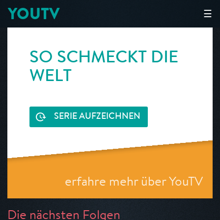
YOUTV
☰
SO SCHMECKT DIE
WELT
SERIE AUFZEICHNEN
erfahre mehr über YouTV
Die nächsten Folgen