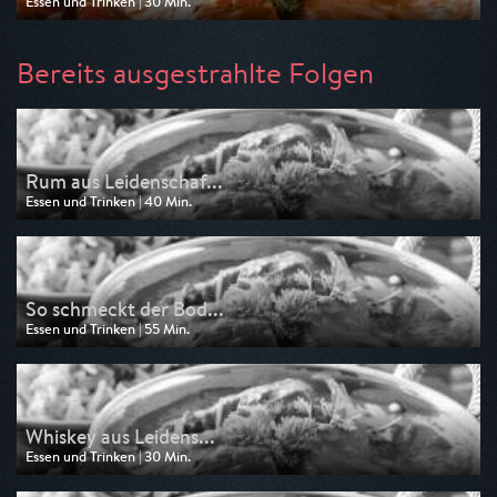
Essen und Trinken | 30 Min.
Ausgestrahlt von Anixe Plus
am 10.08.2026, 20:45
Bereits ausgestrahlte Folgen
Rum aus Leidenschaf...
Essen und Trinken | 40 Min.
Ausgestrahlt von Anixe Plus
am 08.08.2026, 14:40
So schmeckt der Bod...
Essen und Trinken | 55 Min.
Ausgestrahlt von Anixe Plus
am 08.08.2026, 00:05
Whiskey aus Leidens...
Essen und Trinken | 30 Min.
Ausgestrahlt von Anixe Plus
am 07.08.2026, 10:50