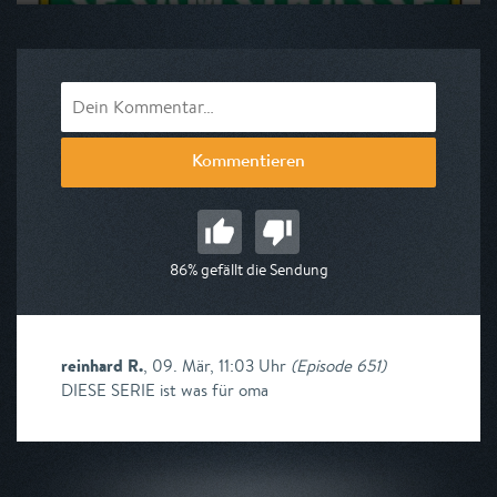
Ausgestrahlt von NDR
am 07.08.2026, 06:00
Kommentieren
86% gefällt die Sendung
reinhard R.
,
09. Mär, 11:03 Uhr
(
Episode 651
)
DIESE SERIE ist was für oma