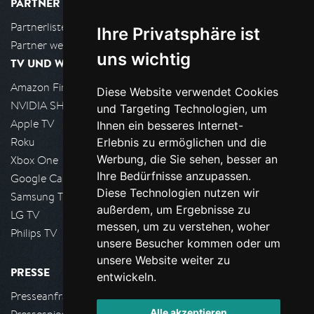
PARTNER
Partnerliste
Ihre Privatsphäre ist
Partner werden
uns wichtig
TV UND WOHNZIMMER
Amazon FireTV
Diese Website verwendet Cookies
NVIDIA SHIELD, Google TV
und Targeting Technologien, um
Apple TV
Ihnen ein besseres Internet-
Roku
Erlebnis zu ermöglichen und die
Werbung, die Sie sehen, besser an
Xbox One
Ihre Bedürfnisse anzupassen.
Google Cast
Diese Technologien nutzen wir
Samsung TV
außerdem, um Ergebnisse zu
LG TV
messen, um zu verstehen, woher
Philips TV
unsere Besucher kommen oder um
unsere Website weiter zu
PRESSE
entwickeln.
Presseanfrage stellen
Alle akzeptieren