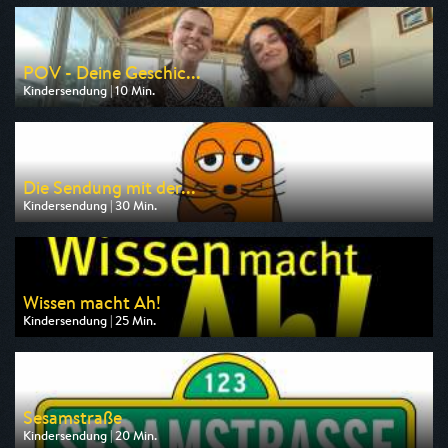
am 08.08.2026, 07:15
POV - Deine Geschic...
Kindersendung | 10 Min.
Ausgestrahlt von ARD
am 08.08.2026, 08:45
Die Sendung mit der...
Kindersendung | 30 Min.
Ausgestrahlt von NDR
am 08.08.2026, 07:00
Wissen macht Ah!
Kindersendung | 25 Min.
Ausgestrahlt von ARD alpha
am 09.08.2026, 07:30
Sesamstraße
Kindersendung | 20 Min.